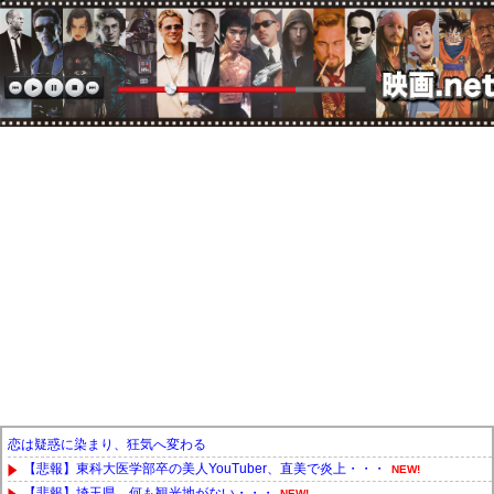
恋は疑惑に染まり、狂気へ変わる
【悲報】東科大医学部卒の美人YouTuber、直美で炎上・・・
NEW!
【悲報】埼玉県、何も観光地がない・・・
NEW!