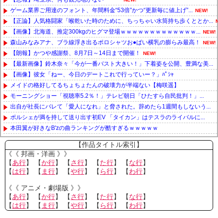
ゲーム業界ご用達のフォント、年間料金“53倍”かつ“更新毎に値上げ”...
NEW!
【正論】人気格闘家「喉乾いた時のために、ちっちゃい水筒持ち歩くととか...
【画像】北海道、推定300kgのヒグマ登場ｗｗｗｗｗｗｗｗｗｗｗｗｗ...
NEW!
森山みなみアナ、ブラ線浮き出るポロシャツお●ぱい横乳の膨らみ最高！
NEW!
【朗報】かつや感謝祭、8月7日～14日まで開催！
NEW!
【最新画像】鈴木奈々「今が一番バスト大きい！」下着姿を公開、豊満な美...
【画像】彼女「ねー、今日のデートこれで行っていー？」ﾊﾟｼｬ
メイドの格好してるちょちょたんの破壊力が半端ない【梅咲遥】
モーニングショー「視聴率5.2％！」テレビ朝日「ひたすら自民批判！」...
出自が社長にバレて「愛人になれ」と脅された。辞めたら1週間もしないう...
ポルシェが満を持して送り出す初EV 「タイカン」はテスラのライバルに...
本田翼が好きなB'zの曲ランキングが酷すぎるｗｗｗｗｗ
Powered by livedoor 相互RSS
【作品タイトル索引】
《《 邦画・洋画 》》
【
あ行
】 【
か行
】 【
さ行
】 【
た行
】 【
な行
】
【
は行
】 【
ま行
】 【
や行
】 【
ら行
】 【
わ行
】
《《 アニメ・劇場版 》》
【
あ行
】 【
か行
】 【
さ行
】 【
た行
】 【
な行
】
【
は行
】 【
ま行
】 【
や行
】 【
ら行
】 【
わ行
】