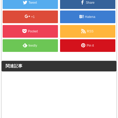
Tweet
Share
+1
Hatena
Pocket
RSS
feedly
Pin it
関連記事