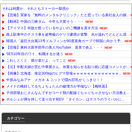
それは純愛か、それともストーカー疑惑か
【悲報】実家を『無料のメンタルクリニック』だと思っている新社会人の娘...
【動画】中国の三峡ダム、今年も大変そう・・・
NEW!
【アイマス】何故か怒っているやよいのご機嫌を直す方法
NEW!
路上駐車中のテスラ車を超弩級のゲリラ豪雨が直撃、水が溢れてどんどん浸...
韓国人「超巨大台風13号ドルフィンが90度直角カーブで韓国に向かう予...
NEW
【悲報】東科大医学部卒の美人YouTuber、直美で炎上・・・
NEW!
SES10年目のワイ、転職するか迷う
NEW!
これしとくと、後が楽だよ、ってこと
NEW!
【泣】年配夫婦が営む中華屋さん、休業を知らせる貼り紙に応援コメントが...
【画像】北海道、推定300kgのヒグマ登場ｗｗｗｗｗｗｗｗｗｗｗｗｗ...
NEW!
中原みなみアナ メガネ ＆ ニットで隠れ巨乳がくっきり！！
メイドの格好してるちょちょたんの破壊力が半端ない【梅咲遥】
子供部屋おじさんなんですがコード類の配線ぐちゃぐちゃさせない方法教え...
ポルシェが満を持して送り出す初EV 「タイカン」はテスラのライバルに...
Powered by livedoor 相互RSS
カテゴリー