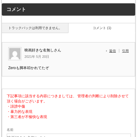
コメント
トラックバックは利用できません。
コメント (1)
映画好きな名無しさん
返信
引用
2021年 5月 20日
Zeroも脚本叩かれてたぞ
下記事項に該当する内容につきましては、 管理者の判断により削除させて
頂く場合がございます。
・誹謗中傷
・暴力的な表現
・第三者が不愉快な表現
名前