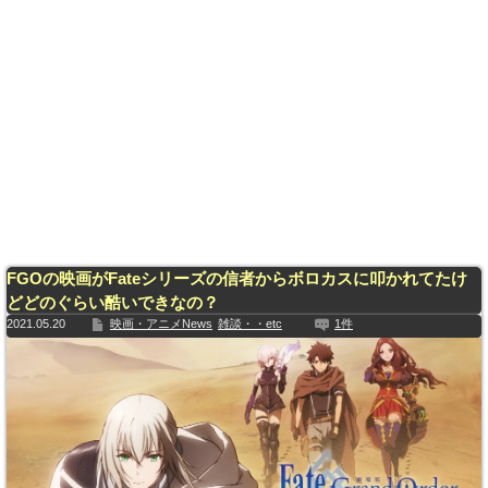
FGOの映画がFateシリーズの信者からボロカスに叩かれてたけ
どどのぐらい酷いできなの？
2021.05.20
映画・アニメNews
雑談・・etc
1件