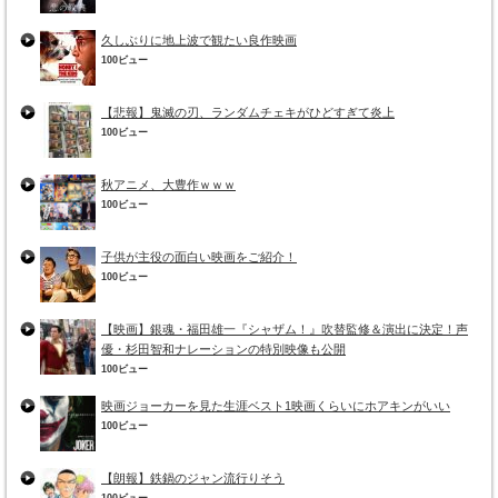
久しぶりに地上波で観たい良作映画
100ビュー
【悲報】鬼滅の刃、ランダムチェキがひどすぎて炎上
100ビュー
秋アニメ、大豊作ｗｗｗ
100ビュー
子供が主役の面白い映画をご紹介！
100ビュー
【映画】銀魂・福田雄一『シャザム！』吹替監修＆演出に決定！声
優・杉田智和ナレーションの特別映像も公開
100ビュー
映画ジョーカーを見た生涯ベスト1映画くらいにホアキンがいい
100ビュー
【朗報】鉄鍋のジャン流行りそう