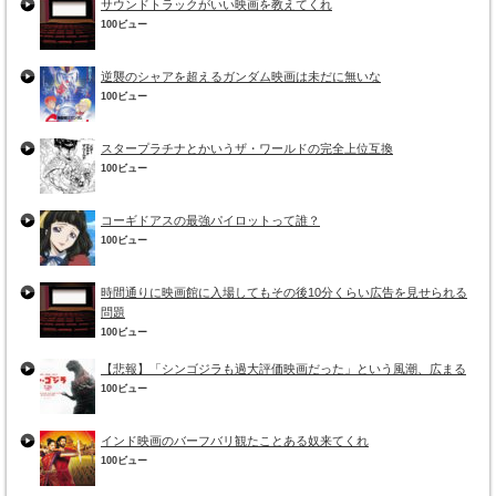
サウンドトラックがいい映画を教えてくれ
100ビュー
逆襲のシャアを超えるガンダム映画は未だに無いな
100ビュー
スタープラチナとかいうザ・ワールドの完全上位互換
100ビュー
コーギドアスの最強パイロットって誰？
100ビュー
時間通りに映画館に入場してもその後10分くらい広告を見せられる
問題
100ビュー
【悲報】「シンゴジラも過大評価映画だった」という風潮、広まる
100ビュー
インド映画のバーフバリ観たことある奴来てくれ
100ビュー