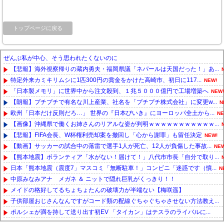
トップページに戻る
ぜんぶ私が中心、そう思われたくないのに
【悲報】海外視察帰りの蔵内勇夫・福岡県議「ネパールは天国だった！」あ...
特定外来カミキリムシに1匹300円の賞金をかけた高崎市、初日に117...
NEW!
「日本製メモリ」に世界中から注文殺到、１兆５０００億円で工場増築へ
NEW!
【朗報】プチプチで有名な川上産業、社名を「プチプチ株式会社」に変更w...
N
欧州「日本だけ反則だろ…」 世界の『日本びいき』にヨーロッパ全土から...
NE
【画像】沖縄県で働くお姉さんのリアルな姿が判明ｗｗｗｗｗｗｗｗｗｗｗ...
【悲報】FIFA会長、W杯権利売却案を撤回し「心から謝罪」も留任決定
NEW!
【動画】サッカーの試合中の落雷で選手1人が死亡、12人が負傷した事故...
NEW
【熊本地震】ボランティア「水がない！届けて！」八代市市長「自分で取り...
日本「熊本地震（震度7」マスコミ「無断駐車！」コンビニ「迷惑です（憤...
N
中原みなみアナ メガネ ＆ ニットで隠れ巨乳がくっきり！！
メイドの格好してるちょちょたんの破壊力が半端ない【梅咲遥】
子供部屋おじさんなんですがコード類の配線ぐちゃぐちゃさせない方法教え...
ポルシェが満を持して送り出す初EV 「タイカン」はテスラのライバルに...