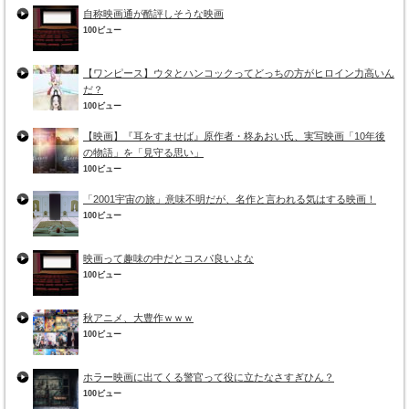
自称映画通が酷評しそうな映画
100ビュー
【ワンピース】ウタとハンコックってどっちの方がヒロイン力高いん
だ？
100ビュー
【映画】『耳をすませば』原作者・柊あおい氏、実写映画「10年後
の物語」を「見守る思い」
100ビュー
「2001宇宙の旅」意味不明だが、名作と言われる気はする映画！
100ビュー
映画って趣味の中だとコスパ良いよな
100ビュー
秋アニメ、大豊作ｗｗｗ
100ビュー
ホラー映画に出てくる警官って役に立たなさすぎひん？
100ビュー