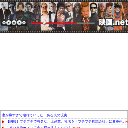
妻が嫌すぎて壊れていった、ある夫の現実
【朗報】プチプチで有名な川上産業、社名を「プチプチ株式会社」に変更w...
N
こういうラーメンて食べ切れるもんなの？
NEW!