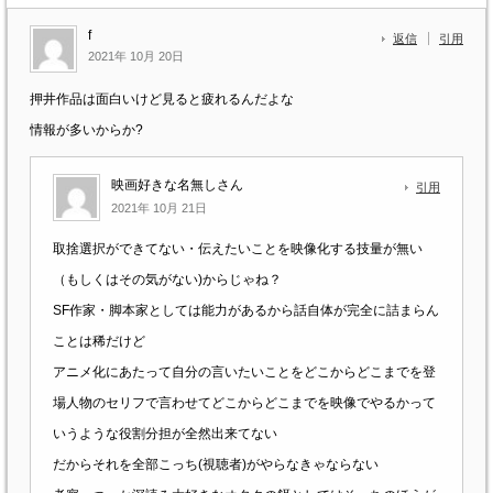
f
返信
引用
2021年 10月 20日
押井作品は面白いけど見ると疲れるんだよな
情報が多いからか?
映画好きな名無しさん
引用
2021年 10月 21日
取捨選択ができてない・伝えたいことを映像化する技量が無い
（もしくはその気がない)からじゃね？
SF作家・脚本家としては能力があるから話自体が完全に詰まらん
ことは稀だけど
アニメ化にあたって自分の言いたいことをどこからどこまでを登
場人物のセリフで言わせてどこからどこまでを映像でやるかって
いうような役割分担が全然出来てない
だからそれを全部こっち(視聴者)がやらなきゃならない