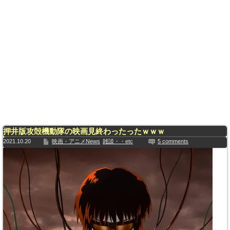
押井版攻殻機動隊の映画見終わったったｗｗｗ
2021.10.20
映画・アニメNews
雑談・・etc
5 comments