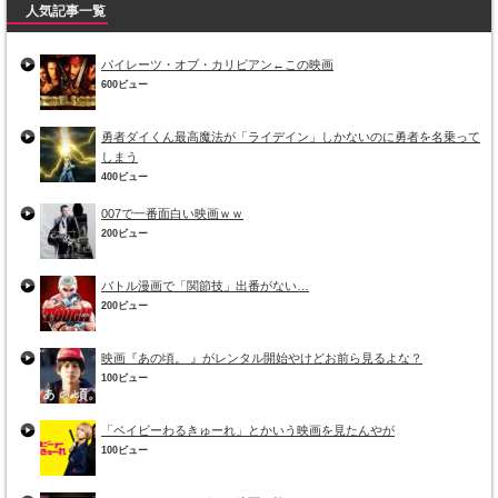
人気記事一覧
パイレーツ・オブ・カリビアン←この映画
600ビュー
勇者ダイくん最高魔法が「ライデイン」しかないのに勇者を名乗って
しまう
400ビュー
007で一番面白い映画ｗｗ
200ビュー
バトル漫画で「関節技」出番がない…
200ビュー
映画『あの頃。 』がレンタル開始やけどお前ら見るよな？
100ビュー
「ベイビーわるきゅーれ」とかいう映画を見たんやが
100ビュー