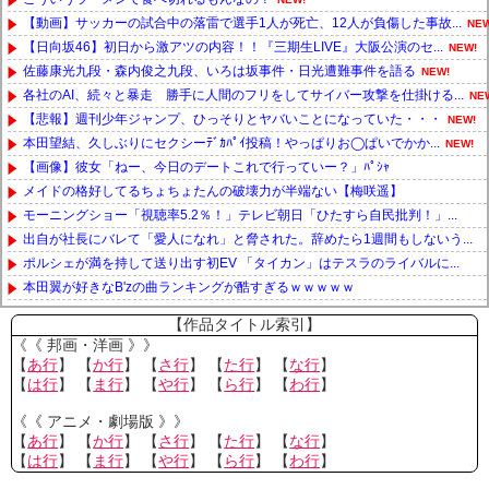
【動画】サッカーの試合中の落雷で選手1人が死亡、12人が負傷した事故...
NEW
【日向坂46】初日から激アツの内容！！『三期生LIVE』大阪公演のセ...
NEW!
佐藤康光九段・森内俊之九段、いろは坂事件・日光遭難事件を語る
NEW!
各社のAI、続々と暴走 勝手に人間のフリをしてサイバー攻撃を仕掛ける...
NE
【悲報】週刊少年ジャンプ、ひっそりとヤバいことになっていた・・・
NEW!
本田望結、久しぶりにセクシーﾃﾞｶﾊﾟｲ投稿！やっぱりお◯ぱいでかか...
NEW!
【画像】彼女「ねー、今日のデートこれで行っていー？」ﾊﾟｼｬ
メイドの格好してるちょちょたんの破壊力が半端ない【梅咲遥】
モーニングショー「視聴率5.2％！」テレビ朝日「ひたすら自民批判！」...
出自が社長にバレて「愛人になれ」と脅された。辞めたら1週間もしないう...
ポルシェが満を持して送り出す初EV 「タイカン」はテスラのライバルに...
本田翼が好きなB'zの曲ランキングが酷すぎるｗｗｗｗｗ
Powered by livedoor 相互RSS
【作品タイトル索引】
《《 邦画・洋画 》》
【
あ行
】 【
か行
】 【
さ行
】 【
た行
】 【
な行
】
【
は行
】 【
ま行
】 【
や行
】 【
ら行
】 【
わ行
】
《《 アニメ・劇場版 》》
【
あ行
】 【
か行
】 【
さ行
】 【
た行
】 【
な行
】
【
は行
】 【
ま行
】 【
や行
】 【
ら行
】 【
わ行
】