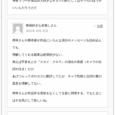
考察っつーか深読み大好きなオタクの餌としてはそっちのほうが
いいんだろうけど
映画好きな名無しさん
引用
2021年 10月 21日
押井さんや脚本家が作品にいろんな演出やメッセージを詰め込ん
でも、
理解してくれる観客は絶望的少ない。
例えば宇多丸とか『スカイ・クロラ』の演出の表面（キャラの台
詞や泣き）だけ
あげつらってボロカスに酷評してたが、キャラ性格と台詞の裏の
真意を理解してない。
押井さんが作品作る意欲をなくしてる姿に同情する。でもたまに
はやる気だして欲しいね。