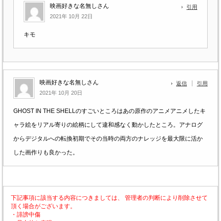
映画好きな名無しさん
引用
2021年 10月 22日
キモ
映画好きな名無しさん
返信
引用
2021年 10月 20日
GHOST IN THE SHELLのすごいところはあの原作のアニメアニメしたキ
ャラ絵をリアル寄りの絵柄にして違和感なく動かしたところ。アナログ
からデジタルへの転換初期でその当時の両方のナレッジを最大限に活か
した画作りも良かった。
下記事項に該当する内容につきましては、 管理者の判断により削除させて
頂く場合がございます。
・誹謗中傷