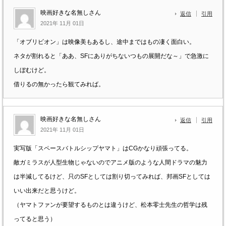
映画好きな名無しさん
返信
引用
2021年 11月 01日
「オブリビオン」は映像美もあるし、途中まではもの凄く面白い。
ネタが割れると「ああ、SFにありがちないつもの展開だな～」で急激に
しぼむけど。
借りるの無かったら観てみれば。
映画好きな名無しさん
返信
引用
2021年 11月 01日
実写版「スペースバトルシップヤマト」はCGかなり頑張ってる。
敵ガミラスが人型生物じゃないのでアニメ版のような人間ドラマの魅力
は半減してるけど、只のSFとしては割り切ってみれば、邦画SFとしては
いい出来だと思うけど。
（ヤマトファンが要望するものとは違うけど、松本零士先生の哲学は残
ってると思う）