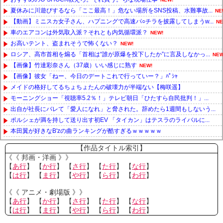
夏休みに川遊びするなら「ここ最高！」危ない場所をSNS投稿、水難事故...
NE
【動画】ミニスカ女子さん、ハプニングで高速パ○チラを披露してしまうw...
NE
車のエアコンは外気取入派？それとも内気循環派？
NEW!
お高いテント、盗まれそうで怖くない？
NEW!
ロシア、高市首相を煽る「首相は“誰が原爆を投下したか”に言及しなかっ...
NEW
【画像】竹達彩奈さん（37歳）いい感じに熟す
NEW!
【画像】彼女「ねー、今日のデートこれで行っていー？」ﾊﾟｼｬ
メイドの格好してるちょちょたんの破壊力が半端ない【梅咲遥】
モーニングショー「視聴率5.2％！」テレビ朝日「ひたすら自民批判！」...
出自が社長にバレて「愛人になれ」と脅された。辞めたら1週間もしないう...
ポルシェが満を持して送り出す初EV 「タイカン」はテスラのライバルに...
本田翼が好きなB'zの曲ランキングが酷すぎるｗｗｗｗｗ
Powered by livedoor 相互RSS
【作品タイトル索引】
《《 邦画・洋画 》》
【
あ行
】 【
か行
】 【
さ行
】 【
た行
】 【
な行
】
【
は行
】 【
ま行
】 【
や行
】 【
ら行
】 【
わ行
】
《《 アニメ・劇場版 》》
【
あ行
】 【
か行
】 【
さ行
】 【
た行
】 【
な行
】
【
は行
】 【
ま行
】 【
や行
】 【
ら行
】 【
わ行
】