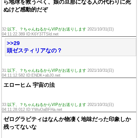
ら地球を救うべく、娘の旦那になる人の代わりに死
ぬけど感動的だぞ
32:
以下、？ちゃんねるからVIPがお送りします
2021/10/31(日)
04:11:22.389 ID:K6Y37TSld.net
>>29
頭ゼスティリアなの？
31:
以下、？ちゃんねるからVIPがお送りします
2021/10/31(日)
04:11:12.582 ID:ENDK+abJ0.net
エローヒム 宇宙の法
33:
以下、？ちゃんねるからVIPがお送りします
2021/10/31(日)
04:11:28.012 ID:YWuOaBFHa.net
ゼログラビティはなんか物凄く地味だった印象しか
残ってないな