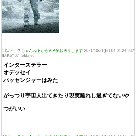
1:
以下、？ちゃんねるからVIPがお送りします
2021/10/31(日) 04:01:24.332
ID:K6Y37TSld.net
インターステラー
オデッセイ
パッセンジャーはみた
がっつり宇宙人出てきたり現実離れし過ぎてないや
つがいい