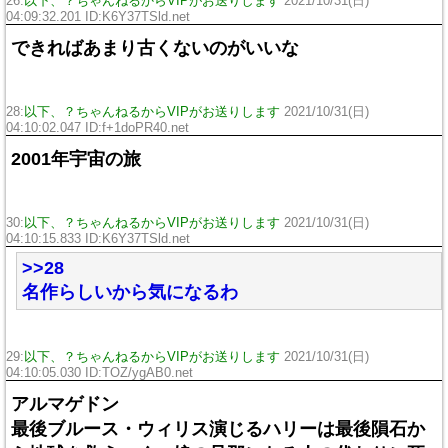
26:
以下、？ちゃんねるからVIPがお送りします
2021/10/31(日)
04:09:32.201 ID:K6Y37TSld.net
できればあまり古くないのがいいな
28:
以下、？ちゃんねるからVIPがお送りします
2021/10/31(日)
04:10:02.047 ID:f+1doPR40.net
2001年宇宙の旅
30:
以下、？ちゃんねるからVIPがお送りします
2021/10/31(日)
04:10:15.833 ID:K6Y37TSld.net
>>28
名作らしいから気になるわ
29:
以下、？ちゃんねるからVIPがお送りします
2021/10/31(日)
04:10:05.030 ID:TOZ/ygAB0.net
アルマゲドン
最後ブルース・ウィリス演じるハリーは最後隕石か