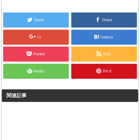
Tweet
Share
+1
Hatena
Pocket
RSS
feedly
Pin it
関連記事