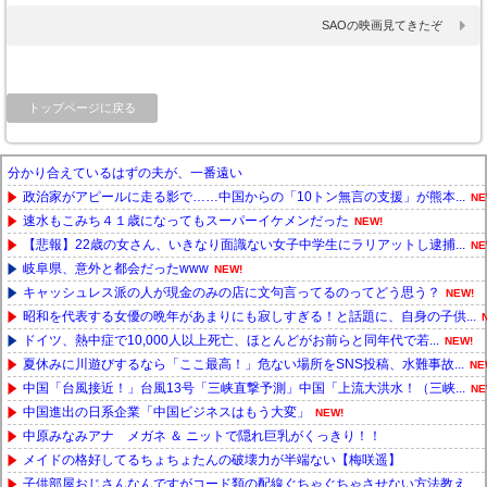
SAOの映画見てきたぞ
トップページに戻る
分かり合えているはずの夫が、一番遠い
政治家がアピールに走る影で……中国からの「10トン無言の支援」が熊本...
NE
速水もこみち４１歳になってもスーパーイケメンだった
NEW!
【悲報】22歳の女さん、いきなり面識ない女子中学生にラリアットし逮捕...
NE
岐阜県、意外と都会だったwww
NEW!
キャッシュレス派の人が現金のみの店に文句言ってるのってどう思う？
NEW!
昭和を代表する女優の晩年があまりにも寂しすぎる！と話題に、自身の子供...
ドイツ、熱中症で10,000人以上死亡、ほとんどがお前らと同年代で若...
NEW!
夏休みに川遊びするなら「ここ最高！」危ない場所をSNS投稿、水難事故...
NE
中国「台風接近！」台風13号「三峡直撃予測」中国「上流大洪水！（三峡...
NE
中国進出の日系企業「中国ビジネスはもう大変」
NEW!
中原みなみアナ メガネ ＆ ニットで隠れ巨乳がくっきり！！
メイドの格好してるちょちょたんの破壊力が半端ない【梅咲遥】
子供部屋おじさんなんですがコード類の配線ぐちゃぐちゃさせない方法教え...