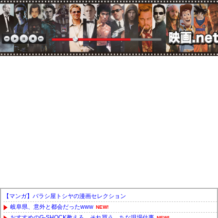
【マンガ】バラシ屋トシヤの漫画セレクション
岐阜県、意外と都会だったwww
NEW!
おすすめのG-SHOCK教えろ。それ買う。ちな現場仕事
NEW!