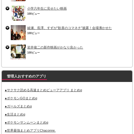
小学六年生に見せたい映画
100ビュー
綾瀬、長澤、すずが“歓喜のコマネチ”披露！会場沸かせた
100ビュー
岩井俊二の新作映画がかなり良かった
100ビュー
管理人おすすめのアプリ
●サクサク読める高速まとめビューアアプリ まとめα
●ポケモンGOまとめα
●ガールズまとめα
●生活まとめα
●ポケモンサンムーンまとめα
●世界最強まとめアプリChaconne.