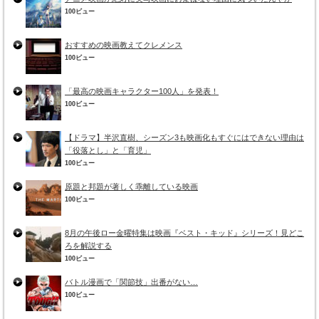
100ビュー
おすすめの映画教えてクレメンス
100ビュー
「最高の映画キャラクター100人」を発表！
100ビュー
【ドラマ】半沢直樹、シーズン3も映画化もすぐにはできない理由は
「役落とし」と「育児」
100ビュー
原題と邦題が著しく乖離している映画
100ビュー
8月の午後ロー金曜特集は映画『ベスト・キッド』シリーズ！見どこ
ろを解説する
100ビュー
バトル漫画で「関節技」出番がない…
100ビュー