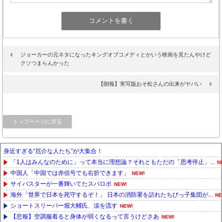
ジョーカーの元ネタになったキングオブコメディとかいう映画を見たんやけど
クソつまらんかった
【朗報】実写版おそ松さんの出来がヤバい
トップページに戻る
身近すぎる“厄介な人たち”が大集合！
「1人はみんなのために」って本当に理想論？それともただの「思考停止」...
N
中国人「中国では赤信号でも右折できます」
NEW!
サイバスターが一番輝いてたスパロボ
NEW!
海外「世界で日本を死守するぞ！」 日本の消防署を訪れたちびっ子集団が...
NE
ショートスリーパー堀大輔氏、涙を流す
NEW!
【悲報】空調服着ると身体が弱くなるって言うけどさあ
NEW!