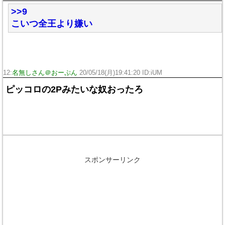
>>9
こいつ全王より嫌い
12:
名無しさん＠おーぷん
20/05/18(月)19:41:20 ID:iUM
ピッコロの2Pみたいな奴おったろ
スポンサーリンク