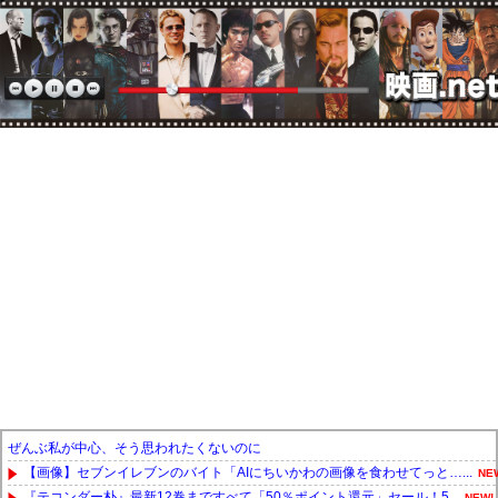
ぜんぶ私が中心、そう思われたくないのに
【画像】セブンイレブンのバイト「AIにちいかわの画像を食わせてっと…...
NE
『テコンダー朴』最新12巻まですべて「50％ポイント還元」セール！5...
NEW!