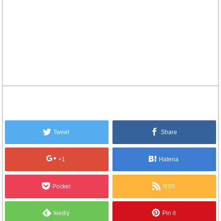
Tweet
Share
+1
Hatena
Pocket
RSS
feedly
Pin it