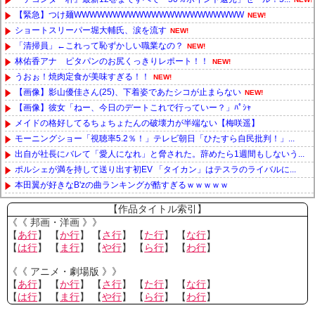
【緊急】つけ麺WWWWWWWWWWWWWWWWWWWWWW
NEW!
ショートスリーパー堀大輔氏、涙を流す
NEW!
「清掃員」←これって恥ずかしい職業なの？
NEW!
林佑香アナ ピタパンのお尻くっきりレポート！！
NEW!
うおぉ！焼肉定食が美味すぎる！！
NEW!
【画像】影山優佳さん(25)、下着姿であたシコが止まらない
NEW!
【画像】彼女「ねー、今日のデートこれで行っていー？」ﾊﾟｼｬ
メイドの格好してるちょちょたんの破壊力が半端ない【梅咲遥】
モーニングショー「視聴率5.2％！」テレビ朝日「ひたすら自民批判！」...
出自が社長にバレて「愛人になれ」と脅された。辞めたら1週間もしないう...
ポルシェが満を持して送り出す初EV 「タイカン」はテスラのライバルに...
本田翼が好きなB'zの曲ランキングが酷すぎるｗｗｗｗｗ
Powered by livedoor 相互RSS
【作品タイトル索引】
《《 邦画・洋画 》》
【
あ行
】 【
か行
】 【
さ行
】 【
た行
】 【
な行
】
【
は行
】 【
ま行
】 【
や行
】 【
ら行
】 【
わ行
】
《《 アニメ・劇場版 》》
【
あ行
】 【
か行
】 【
さ行
】 【
た行
】 【
な行
】
【
は行
】 【
ま行
】 【
や行
】 【
ら行
】 【
わ行
】