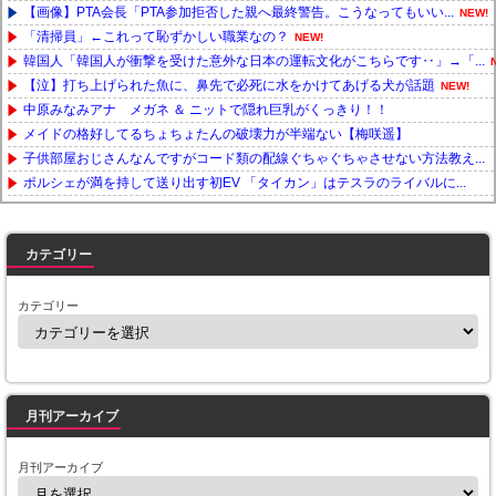
【画像】PTA会長「PTA参加拒否した親へ最終警告。こうなってもいい...
NEW!
「清掃員」←これって恥ずかしい職業なの？
NEW!
韓国人「韓国人が衝撃を受けた意外な日本の運転文化がこちらです‥」→「...
【泣】打ち上げられた魚に、鼻先で必死に水をかけてあげる犬が話題
NEW!
中原みなみアナ メガネ ＆ ニットで隠れ巨乳がくっきり！！
メイドの格好してるちょちょたんの破壊力が半端ない【梅咲遥】
子供部屋おじさんなんですがコード類の配線ぐちゃぐちゃさせない方法教え...
ポルシェが満を持して送り出す初EV 「タイカン」はテスラのライバルに...
Powered by livedoor 相互RSS
カテゴリー
カテゴリー
月刊アーカイブ
月刊アーカイブ