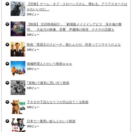
【悲報】ゲーム・オブ・スローンズさん、廃れる。アリアスタークは
かわいいのに…
100ビュー
【映画】 注目映画紹介：「劇場版メイドインアビス 深き魂の黎
明」 大迫力の映像、音響 声優陣の熱演 ナナチの活躍も
100ビュー
映画「英国王のスピーチ」観たんだが、吃音ってツラそうだよな
100ビュー
南極料理人とかいう映画ｗｗｗ
100ビュー
｢冒険｣で最初に思い付く映画
100ビュー
下ネタや下品なセリフが沢山出てくる映画
100ビュー
日本で一番悪い奴らとかいう映画
100ビュー