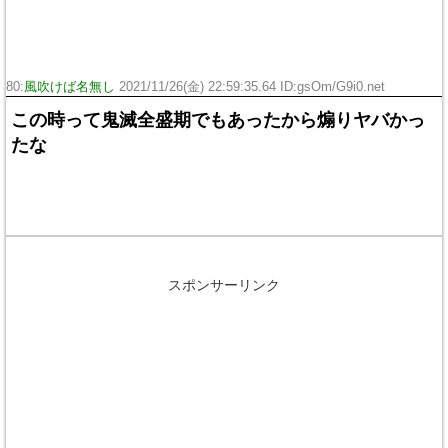
80:
風吹けば名無し
2021/11/26(金) 22:59:35.64 ID:gsOm/G9i0.net
この時って鬼滅全盛期でもあったから煽りヤバかっ
たな
スポンサーリンク