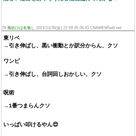
79:
風吹けば名無し
2021/11/26(金) 22:59:35.05 ID:CNAMEM5w0.net
東リベ
→引き伸ばし、黒い衝動とか訳分からん、クソ
ワンピ
→引き伸ばし、台詞回しおかしい、クソ
呪術
→1番つまらんクソ
いっぱい叩けるやん😍