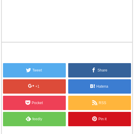
Tweet
Share
+1
Hatena
Pocket
RSS
feedly
Pin it