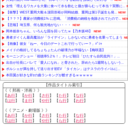
女性「増えるワカメを大量に食べて水を飲むと腹が膨らむって本当？実際に...
【衝撃】WEST.重岡大毅＆濵田崇裕が同時結婚、重岡は第1子誕生も発...
NEW!
【？？？】農家が消費税1% に悲鳴。「消費税の納税を免除されてたので...
NEW
【悲報】埼玉県、何も観光地がない・・・
NEW!
岡本姫奈ちゃん、いろんな国を回ってたｗ【乃木坂46】
NEW!
勇者ダイくん最高魔法が「ライデイン」しかないのに勇者を名乗ってしまう
NE
【画像】彼女「ねー、今日のデートこれで行っていー？」ﾊﾟｼｬ
メイドの格好してるちょちょたんの破壊力が半端ない【梅咲遥】
モーニングショー「視聴率5.2％！」テレビ朝日「ひたすら自民批判！」...
出自が社長にバレて「愛人になれ」と脅された。辞めたら1週間もしないう...
ポルシェが満を持して送り出す初EV 「タイカン」はテスラのライバルに...
本田翼が好きなB'zの曲ランキングが酷すぎるｗｗｗｗｗ
Powered by livedoor 相互RSS
【作品タイトル索引】
《《 邦画・洋画 》》
【
あ行
】 【
か行
】 【
さ行
】 【
た行
】 【
な行
】
【
は行
】 【
ま行
】 【
や行
】 【
ら行
】 【
わ行
】
《《 アニメ・劇場版 》》
【
あ行
】 【
か行
】 【
さ行
】 【
た行
】 【
な行
】
【
は行
】 【
ま行
】 【
や行
】 【
ら行
】 【
わ行
】