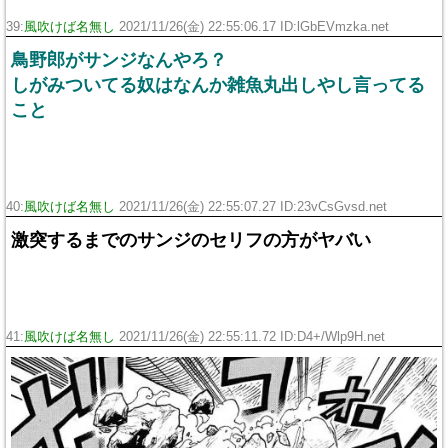
39:
風吹けば名無し
2021/11/26(金) 22:55:06.17 ID:lGbEVmzka.net
鳥野郎がサンジなんやろ？
しがみついてる奴はなんか雑魚丸出しやし言ってる
こと
40:
風吹けば名無し
2021/11/26(金) 22:55:07.27 ID:23vCsGvsd.net
激突するまでのサンジのセリフの方がヤバい
41:
風吹けば名無し
2021/11/26(金) 22:55:11.72 ID:D4+/Wlp9H.net