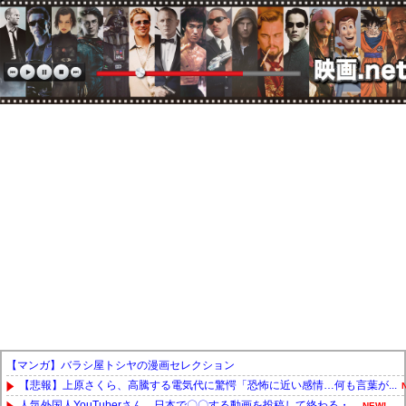
【マンガ】バラシ屋トシヤの漫画セレクション
【悲報】上原さくら、高騰する電気代に驚愕「恐怖に近い感情…何も言葉が...
人気外国人YouTuberさん、日本で〇〇する動画を投稿して終わる・...
NEW!