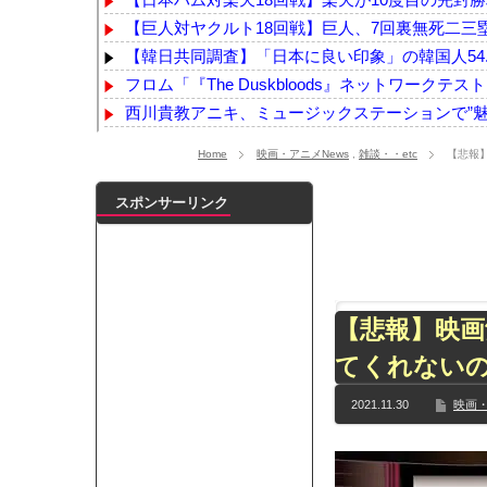
【巨人対ヤクルト18回戦】巨人、7回裏無死二三塁
【韓日共同調査】「日本に良い印象」の韓国人54.3
フロム「『The Duskbloods』ネットワークテスト
西川貴教アニキ、ミュージックステーションで”魅惑
「水道温いね」←これにお前らなんて答える？正し
Home
映画・アニメNews
,
雑談・・etc
【悲報
PC版サイレントヒル新作の動作環境、限界突破w
「クマが悪者扱いされているのが悲しい」『北の国
スポンサーリンク
【YG】BLACKPINKのファンがゴルフクラブをも
【動画】ショートスリーパー堀大輔、高須幹弥にブ
浦野芽良アナ ピタピタニットでボディラインく
【乃木坂】水谷豊の息子、三山凌輝がW不倫‼共演し
【悲報】映
【TWICE】サナが佐藤健とダブル主演の映画で演
てくれない
【速報】石破首相 大敗の責任「両院議員総会での意
【画像】色盲にはグレーにしか見えない事実がこ
2021.11.30
映画・
『鬼滅の刃 無限城編』3部作で興収2000億円も視野
メイドの格好してるちょちょたんの破壊力が半端
ランJ民ワイ、新しいランニングシューズを手に