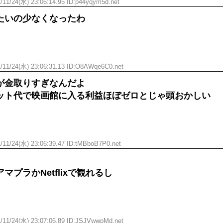
/11/24(水) 23:06:14.95 ID:p44yqym5d.net
たいの少なくなったわ
/11/24(水) 23:06:31.13 ID:O8AWqe6C0.net
が金取りすぎなんだよ
ット代で映画館に入る利益ほぼゼロとじゃ頭おかしい
/11/24(水) 23:06:39.47 ID:tMBboB7P0.net
マプラかNetflixで観れるし
/11/24(水) 23:07:06.89 ID:JSJVwwpMd.net