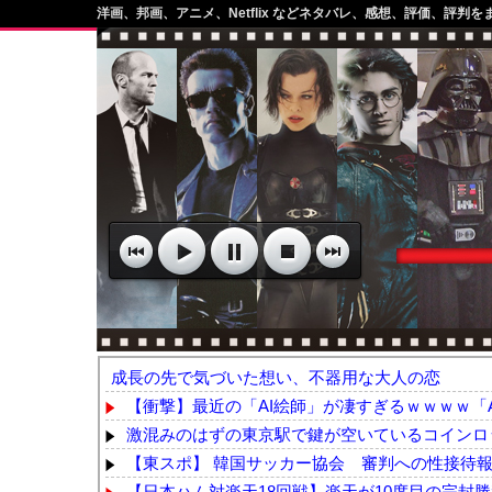
洋画、邦画、アニメ、Netflix などネタバレ、感想、評価、評判を
成長の先で気づいた想い、不器用な大人の恋
【衝撃】最近の「AI絵師」が凄すぎるｗｗｗｗ「AI
激混みのはずの東京駅で鍵が空いているコインロッ
【東スポ】 韓国サッカー協会 審判への性接待報道
【日本ハム対楽天18回戦】楽天が10度目の完封勝利