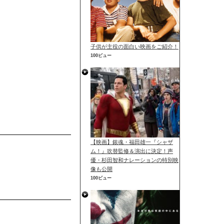
子供が主役の面白い映画をご紹介！
100ビュー
【映画】銀魂・福田雄一『シャザ
ム！』吹替監修＆演出に決定！声
優・杉田智和ナレーションの特別映
像も公開
100ビュー