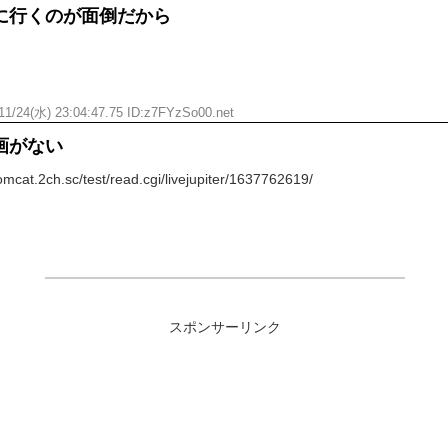
に行くのが面倒だから
11/24(水) 23:04:47.75 ID:z7FYzSo00.net
画がない
at.2ch.sc/test/read.cgi/livejupiter/1637762619/
スポンサーリンク