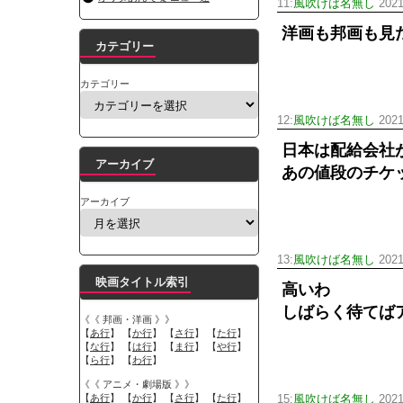
11:
風吹けば名無し
2021
洋画も邦画も見
カテゴリー
カテゴリー
12:
風吹けば名無し
2021
日本は配給会社
アーカイブ
あの値段のチケ
アーカイブ
13:
風吹けば名無し
2021
映画タイトル索引
高いわ
しばらく待てばア
《《 邦画・洋画 》》
【
あ行
】 【
か行
】 【
さ行
】 【
た行
】
【
な行
】 【
は行
】 【
ま行
】 【
や行
】
【
ら行
】 【
わ行
】
《《 アニメ・劇場版 》》
【
あ行
】 【
か行
】 【
さ行
】 【
た行
】
15:
風吹けば名無し
2021