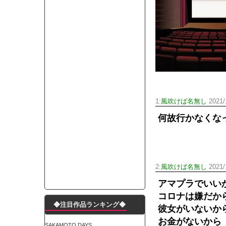
モーニングショー「視聴率5.2％！」テレビ朝日「
出自が社長にバレて「愛人になれ」と脅された。辞
【唖然】渋谷のホームレス対策、とんでもない領
子供部屋おじさんなんですがコード類の配線ぐちゃ
ポルシェが満を持して送り出す初EV 「タイカン」
【朗報】阪神のドラフト、ガチで大当たりだったｗ
下半身トレーニング、太ももに自信ニキきてくれ
1:
風吹けば名無し
2021/
Powered by livedoor 相互RSS
何故行かなくな
2:
風吹けば名無し
2021/
アマプラでいい
コロナは嫌だか
◆注目作品ランキング◆
彼女がいないか
お金がないから
SAKAMOTO DAYS