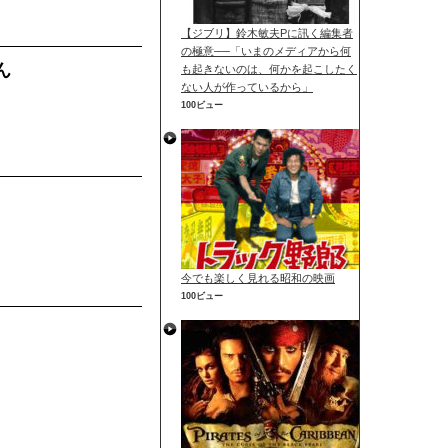
【ジブリ】鈴木敏夫Pに訊く編集者
の極意──「いまのメディアから何
ん
も起きないのは、何かを起こしたく
ない人が作っているから」
100ビュー
今でも楽しく見れる昭和の映画
100ビュー