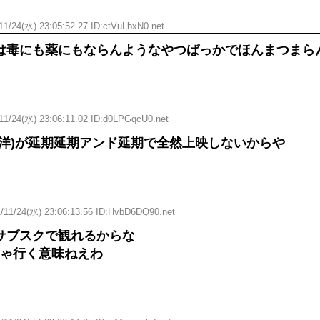
11/24(水) 23:05:52.27 ID:ctVuLbxN0.net
は毒にも薬にもならんようなやつばっかでほんまつまら
11/24(水) 23:06:11.02 ID:d0LPGqcU0.net
(洋)が延期延期アンド延期で全然上映しないからや
/11/24(水) 23:06:13.56 ID:HvbD6DQ90.net
サブスクで観れるからな
りゃ行く意味ねえわ