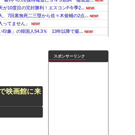
NEW!
が10度目の完封勝利！エスコンF今季2...
NEW!
、7回裏無死二三塁から佐々木俊輔の2点...
NEW!
入ってません」
NEW!
象」の韓国人54.3％ 13年以降で最...
NEW!
ds』ネットワークテストに沢山のご...
NEW!
したい美熟女(42)さんが発見されるｗ...
NEW!
かった…」 日本を知ってしまったディズニ...
NEW!
スポンサーリンク
フマンガ『超かぐやメシ！』連載開始！！！...
NEW!
傷により自殺→記者「これ、インプレゾンビ...
NEW!
ステーションで”魅惑のマーメイド達と限界...
NEW!
なんて答える？正しい回答がコチラｗｗｗｗ...
NEW!
で映画館に来
作環境、限界突破www
NEW!
が悲しい」『北の国から』倉本聰が語った現...
NEW!
ンがゴルフクラブをもって事務所を襲撃...
NEW!
トでボディラインくっきり！！
NEW!
凌輝がW不倫‼共演した久保史緒里と中村麗...
ートこれで行っていー？」ﾊﾟｼｬ