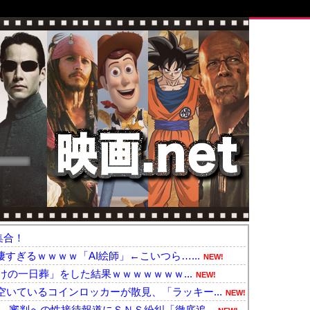
集合！
すぎるｗｗｗｗ「AI絵師」←こいつら…...
NEW!
だけの一日葬」をした結果ｗｗｗｗｗｗｗ...
NEW!
いているコインロッカーが散見、「ラッキー...
NEW!
 審判への性接待報道にＳＮＳ紛糾「徹底追...