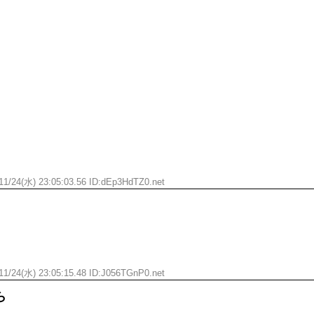
11/24(水) 23:05:03.56 ID:dEp3HdTZ0.net
11/24(水) 23:05:15.48 ID:J056TGnP0.net
ら