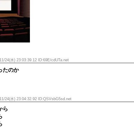
ひたすら自民批判！」...
外国人「お前らビッグマック
めたら1週間もしないう...
メイドの格好してるちょちょ
域へｗｗｗｗｗｗ
ランJ民ワイ、新しいランニ
ぐちゃさせない方法教え...
BABYMETAL「PMC Vol.
はテスラのライバルに...
モーニングショー「視聴率5.2
ｗｗｗｗｗｗｗｗｗｗｗ...
出自が社長にバレて「愛人にな
ｗｗｗｗｗｗｗｗｗ
【唖然】渋谷のホームレス対
【速報】川島海荷、警視庁前
11/24(水) 23:03:39.12 ID:69E/cdUTa.net
本田翼が好きなB'zの曲ラン
ったのか
Powered by livedoor 相互RSS
11/24(水) 23:04:32.92 ID:QSVsbG5sd.net
から
ら
ら