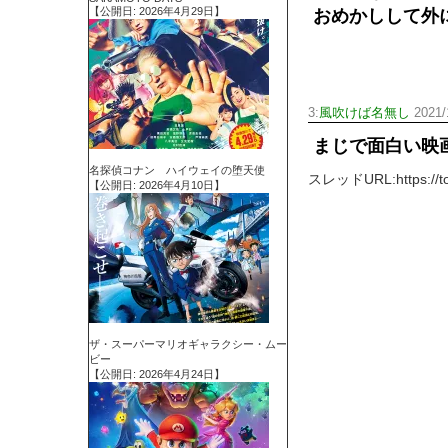
【公開日: 2026年4月29日】
おめかしして外
3:
風吹けば名無し
2021/
まじで面白い映
名探偵コナン ハイウェイの堕天使
スレッドURL:https://tomc
【公開日: 2026年4月10日】
ザ・スーパーマリオギャラクシー・ムー
ビー
【公開日: 2026年4月24日】