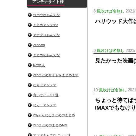
アンテナサイト様
8:
風吹けば名無し
2021/
ウホウホあんてな
ハリウッド大作
まとめアンテナα
アナグロあんてな
2chnavi
9:
風吹けば名無し
2021/
まとめのあんてな
見たかった映画
News人
2chまとめサイトをまとめます
むりぽアンテナ
10:
風吹けば名無し
2021
良いサイト100選
ちょっと待てば
ねらーアンテナ
IMAXでもなけ
2ちゃんねるまとめのまとめ
2chまとめのまとめMM
オワタあんてな ニュー速