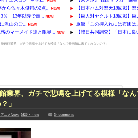
NEW!
から佐々木俊輔の2点...
【日本ハム対楽天18回戦】楽天
NEW!
％ 13年以降で最...
【巨人対ヤクルト18回戦】巨人
NEW!
に沢山のご...
旅館「この押入れには布団は
NEW!
のマーメイド達と限界...
【韓日共同調査】「日本に良い印
NEW!
い回答がコチラｗｗｗｗ...
フロム「『The Duskbloo
NEW!
】映画館業界、ガチで悲鳴を上げてる模様「なんで映画館に来てくれないの？」
ww
【画像】土下座してでもセ○クス
NEW!
から』倉本聰が語った現...
海外「日本なんて行くんじゃな
NEW!
って事務所を襲撃...
『超かぐや姫！』公式スピンオ
NEW!
チギレ！これはガチで怖...
インフルエンサー、Xの誹謗中
NEW!
っきり！！
西川貴教アニキ、ミュージック
NEW!
た久保史緒里と中村麗...
「水道温いね」←これにお前ら
画館業界、ガチで悲鳴を上げてる模様「なん
技に初挑戦‼
PC版サイレントヒル新作の動
の？」
見や総括を踏まえ、適...
「クマが悪者扱いされているの
ちらｗｗｗｗｗｗ
【YG】BLACKPINKのファ
アニメNews
雑談・・etc
34 comments
に!?超巨大マネ...
浦野芽良アナ ピタピタニッ
ない【梅咲遥】
【乃木坂】水谷豊の息子、三山
入れる
【画像】彼女「ねー、今日のデ