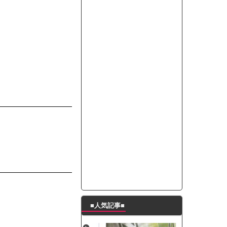
って本当に美味しいと思うか？」
たんの破壊力が半端ない【梅咲遥】
ングシューズを手に入れる
29 新生ベビメタ表紙」
％！」テレビ朝日「ひたすら自民批判！」...
れ」と脅された。辞めたら1週間もしないう...
策、とんでもない領域へｗｗｗｗｗｗ
で接触事故
キングが酷すぎるｗｗｗｗｗ
■人気記事■