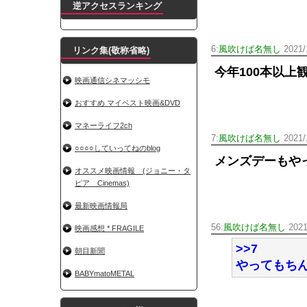
逆アクセスランキング
6:
風吹けば名無し
2021/1
リンク集(敬称省略)
今年100本以上
映画通信シネマッシモ
おすすめ マイベスト映画&DVD
マネーライフ2ch
7:
風吹けば名無し
2021/
○○○○していってねのblog
メンズデーもや
オススメ映画情報 (ジョニー・タ
ピア Cinemas)
最新映画情報局
56:
風吹けば名無し
2021
映画感想 * FRAGILE
>>7
朝目新聞
やってもち
BABYmatoMETAL