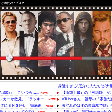
まとめた2chブログ
身近すぎる“厄介な人たち”が大
絵師」←こいつら…...
【衝撃】最近の「AI絵師」が凄
NEW!
カーが散見、「ラッキー...
VTuberさん、祖母の「家族
NEW!
にＳＮＳ紛糾「徹底追...
激混みのはずの東京駅で鍵が空
NEW!
！エスコンF今季2...
【東スポ】 韓国サッカー協会