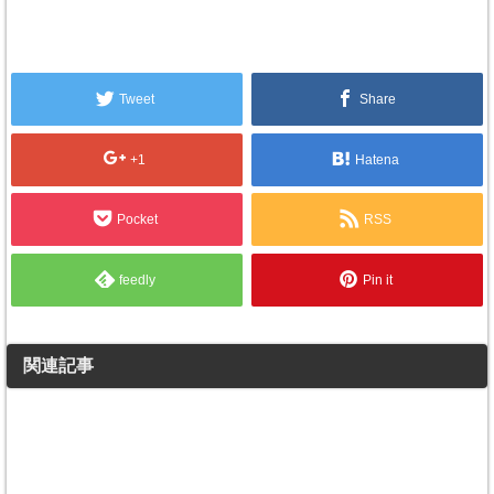
Tweet
Share
+1
Hatena
Pocket
RSS
feedly
Pin it
関連記事