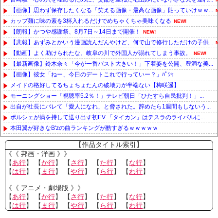
【画像】思わず保存したくなる「笑える画像・最高な画像」貼っていけｗｗ...
カップ麺に味の素を3杯入れるだけでめちゃくちゃ美味くなる
NEW!
【朗報】かつや感謝祭、8月7日～14日まで開催！
NEW!
【悲報】あずみとかいう漫画読んだんやけど、何で山で修行しただけの子供...
【動画】よく助けられたな。岐阜の川で外国人が溺れてしまう事故。
NEW!
【最新画像】鈴木奈々「今が一番バスト大きい！」下着姿を公開、豊満な美...
【画像】彼女「ねー、今日のデートこれで行っていー？」ﾊﾟｼｬ
メイドの格好してるちょちょたんの破壊力が半端ない【梅咲遥】
モーニングショー「視聴率5.2％！」テレビ朝日「ひたすら自民批判！」...
出自が社長にバレて「愛人になれ」と脅された。辞めたら1週間もしないう...
ポルシェが満を持して送り出す初EV 「タイカン」はテスラのライバルに...
本田翼が好きなB'zの曲ランキングが酷すぎるｗｗｗｗｗ
Powered by livedoor 相互RSS
【作品タイトル索引】
《《 邦画・洋画 》》
【
あ行
】 【
か行
】 【
さ行
】 【
た行
】 【
な行
】
【
は行
】 【
ま行
】 【
や行
】 【
ら行
】 【
わ行
】
《《 アニメ・劇場版 》》
【
あ行
】 【
か行
】 【
さ行
】 【
た行
】 【
な行
】
【
は行
】 【
ま行
】 【
や行
】 【
ら行
】 【
わ行
】