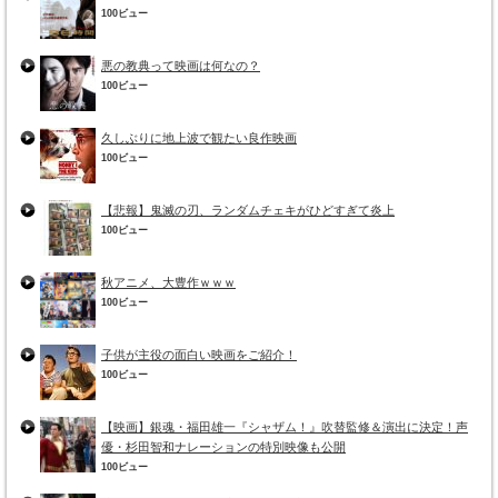
100ビュー
悪の教典って映画は何なの？
100ビュー
久しぶりに地上波で観たい良作映画
100ビュー
【悲報】鬼滅の刃、ランダムチェキがひどすぎて炎上
100ビュー
秋アニメ、大豊作ｗｗｗ
100ビュー
子供が主役の面白い映画をご紹介！
100ビュー
【映画】銀魂・福田雄一『シャザム！』吹替監修＆演出に決定！声
優・杉田智和ナレーションの特別映像も公開
100ビュー