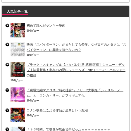
人気記事一覧
初めて読んだヤンキー漫画
500ビュー
映画『スパイダーマン』がまたしても傑作。なぜ日本のオタクは『ス
パイダーマン』に興味を持たないの？
100ビュー
ブラック・スキャンダル【ネタバレ注意|感想|評価】ジョニー・デッ
プ主演最新作！実在の凶悪犯ジェームズ・“ホワイティ”・バルジャー
の物語
100ビュー
『劇場短編マクロスF^時の迷宮^』より、2大歌姫「シェリル・ノー
ム」と「ランカ・リー」がフィギュア化!!
100ビュー
コナン映画はこだま作品が至高という風潮
100ビュー
「９６時間」て映画が無茶苦茶だったｗｗｗｗｗｗｗｗｗ