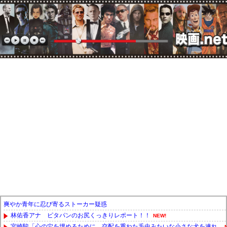
爽やか青年に忍び寄るストーカー疑惑
林佑香アナ ピタパンのお尻くっきりレポート！！
NEW!
宮崎駿「心の穴を埋めるために、交配を重ねた毛虫みたいな小さな犬を連れ...