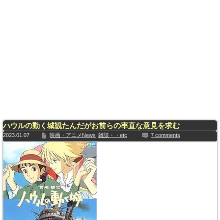
ハウルの動く城観たんだがお前らの率直な意見を求む
2023.01.07
映画・アニメNews
雑談・・etc
7 comments