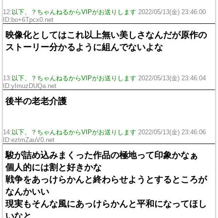
12:
以下、？ちゃんねるからVIPがお送りします
2022/05/13(金) 23:46:00
ID:bo+6Tpcx0.net
映像化としてはこれ以上無い美しさなんだが原作の
ストーリー分かるように組んでないよな
13:
以下、？ちゃんねるからVIPがお送りします
2022/05/13(金) 23:46:04
ID:yImuzDUQa.net
後半の老老介護
14:
以下、？ちゃんねるからVIPがお送りします
2022/05/13(金) 23:46:06
ID:eztmZauV0.net
駿が詰め込みまくった作品の極地って印象かなぁ
個人的には割と好きかな
戦争をあっけらかんと終わらせようとするところが
なんかいい
現実もそんな風にあっけらかんと平和になってほし
いなと