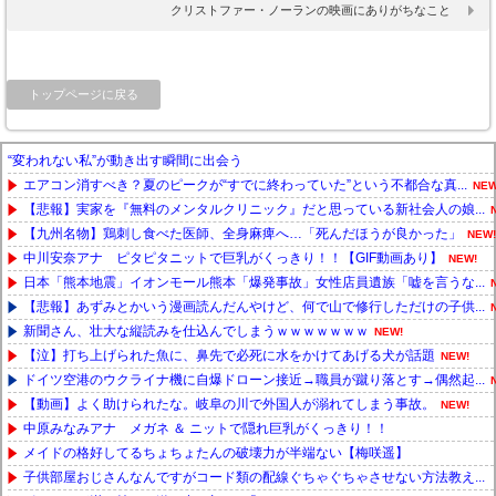
クリストファー・ノーランの映画にありがちなこと
トップページに戻る
“変われない私”が動き出す瞬間に出会う
エアコン消すべき？夏のピークが“すでに終わっていた”という不都合な真...
NEW
【悲報】実家を『無料のメンタルクリニック』だと思っている新社会人の娘...
【九州名物】鶏刺し食べた医師、全身麻痺へ…「死んだほうが良かった」
NEW!
中川安奈アナ ピタピタニットで巨乳がくっきり！！【GIF動画あり】
NEW!
日本「熊本地震」イオンモール熊本「爆発事故」女性店員遺族「嘘を言うな...
【悲報】あずみとかいう漫画読んだんやけど、何で山で修行しただけの子供...
新聞さん、壮大な縦読みを仕込んでしまうｗｗｗｗｗｗｗ
NEW!
【泣】打ち上げられた魚に、鼻先で必死に水をかけてあげる犬が話題
NEW!
ドイツ空港のウクライナ機に自爆ドローン接近→職員が蹴り落とす→偶然起...
【動画】よく助けられたな。岐阜の川で外国人が溺れてしまう事故。
NEW!
中原みなみアナ メガネ ＆ ニットで隠れ巨乳がくっきり！！
メイドの格好してるちょちょたんの破壊力が半端ない【梅咲遥】
子供部屋おじさんなんですがコード類の配線ぐちゃぐちゃさせない方法教え...