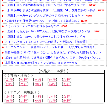
【動画】ロシア軍の燃料輸送をドローンで阻止するウクライナ。
NEW!
【日向坂46】まさかの楽曲も披露！『三期生LIVE』愛知公演のレポが...
NEW!
【悲報】バーガーキングさん ガチのマジで終わってしまう･･･
NEW!
40歳超えたら仕事見つからないてデマ流してる奴誰なの？
NEW!
こういうラーメンて食べ切れるもんなの？
NEW!
【動画】えちえちﾃﾞｶﾊﾟｲJD2人組、川遊び中にチャラ男にナンパさ...
NEW!
【画像】彼女「ねー、今日のデートこれで行っていー？」ﾊﾟｼｬ
メイドの格好してるちょちょたんの破壊力が半端ない【梅咲遥】
モーニングショー「視聴率5.2％！」テレビ朝日「ひたすら自民批判！」...
出自が社長にバレて「愛人になれ」と脅された。辞めたら1週間もしないう...
ポルシェが満を持して送り出す初EV 「タイカン」はテスラのライバルに...
本田翼が好きなB'zの曲ランキングが酷すぎるｗｗｗｗｗ
Powered by livedoor 相互RSS
【作品タイトル索引】
《《 邦画・洋画 》》
【
あ行
】 【
か行
】 【
さ行
】 【
た行
】 【
な行
】
【
は行
】 【
ま行
】 【
や行
】 【
ら行
】 【
わ行
】
《《 アニメ・劇場版 》》
【
あ行
】 【
か行
】 【
さ行
】 【
た行
】 【
な行
】
【
は行
】 【
ま行
】 【
や行
】 【
ら行
】 【
わ行
】