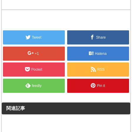
Tweet
Share
+1
Hatena
Pocket
RSS
feedly
Pin it
関連記事