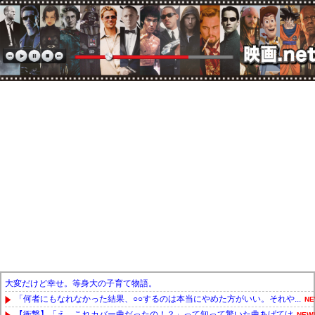
大変だけど幸せ。等身大の子育て物語。
「何者にもなれなかった結果、○○するのは本当にやめた方がいい。それや...
NE
【衝撃】「え、これカバー曲だったの！？」って知って驚いた曲あげてけ
NEW!