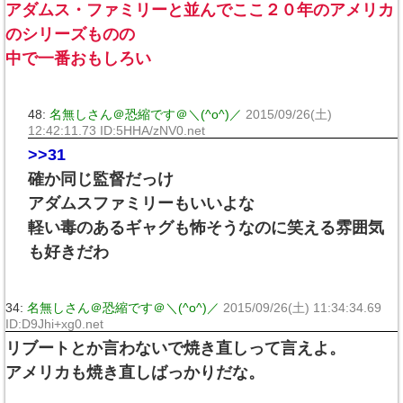
アダムス・ファミリーと並んでここ２０年のアメリカ
のシリーズものの
中で一番おもしろい
48:
名無しさん＠恐縮です＠＼(^o^)／
2015/09/26(土)
12:42:11.73 ID:5HHA/zNV0.net
>>31
確か同じ監督だっけ
アダムスファミリーもいいよな
軽い毒のあるギャグも怖そうなのに笑える雰囲気
も好きだわ
34:
名無しさん＠恐縮です＠＼(^o^)／
2015/09/26(土) 11:34:34.69
ID:D9Jhi+xg0.net
リブートとか言わないで焼き直しって言えよ。
アメリカも焼き直しばっかりだな。