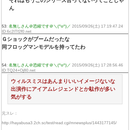
それはもうこのシリーズ合ってないってことじゃ
ん
53:
名無しさん＠恐縮です＠＼(^o^)／
2015/09/26(土) 17:19:47.24
ID:6c2ITf2f0.net
Ｇショックがブームだったな
同フロッグマンモデルを持ってたわ
54:
名無しさん＠恐縮です＠＼(^o^)／
2015/09/26(土) 17:28:56.46
ID:TQ24+Oj80.net
ウィルスミスはあんまりいいイメージないな
出演作にアイアムレジェンドとか駄作が多い
気がする
元スレ：
http://hayabusa3.2ch.sc/test/read.cgi/mnewsplus/1443177145/