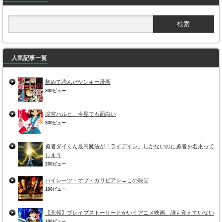
人気記事一覧
初めて読んだヤンキー漫画
300ビュー
涼宮ハルヒ、今見ても面白い
300ビュー
勇者ダイくん最高魔法が「ライデイン」しかないのに勇者を名乗って
しまう
200ビュー
パイレーツ・オブ・カリビアン←この映画
100ビュー
【悲報】ブレイブストーリーとかいうアニメ映画、誰も覚えていない
100ビュー