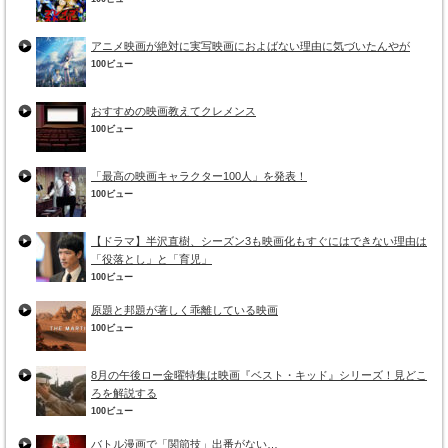
アニメ映画が絶対に実写映画におよばない理由に気づいたんやが
100ビュー
おすすめの映画教えてクレメンス
100ビュー
「最高の映画キャラクター100人」を発表！
100ビュー
【ドラマ】半沢直樹、シーズン3も映画化もすぐにはできない理由は
「役落とし」と「育児」
100ビュー
原題と邦題が著しく乖離している映画
100ビュー
8月の午後ロー金曜特集は映画『ベスト・キッド』シリーズ！見どこ
ろを解説する
100ビュー
バトル漫画で「関節技」出番がない…