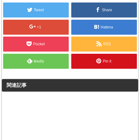
Tweet
Share
+1
Hatena
Pocket
RSS
feedly
Pin it
関連記事