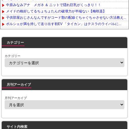
中原みなみアナ メガネ ＆ ニットで隠れ巨乳がくっきり！！
メイドの格好してるちょちょたんの破壊力が半端ない【梅咲遥】
子供部屋おじさんなんですがコード類の配線ぐちゃぐちゃさせない方法教え...
ポルシェが満を持して送り出す初EV 「タイカン」はテスラのライバルに...
Powered by livedoor 相互RSS
カテゴリー
カテゴリー
月刊アーカイブ
月刊アーカイブ
サイト内検索