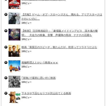
100ビュー
【悲報】ゲーム・オブ・スローンズさん、廃れる。アリアスタークは
かわいいのに…
100ビュー
【映画】 注目映画紹介：「劇場版メイドインアビス 深き魂の黎
明」 大迫力の映像、音響 声優陣の熱演 ナナチの活躍も
100ビュー
映画「英国王のスピーチ」観たんだが、吃音ってツラそうだよな
100ビュー
南極料理人とかいう映画ｗｗｗ
100ビュー
｢冒険｣で最初に思い付く映画
100ビュー
下ネタや下品なセリフが沢山出てくる映画
100ビュー