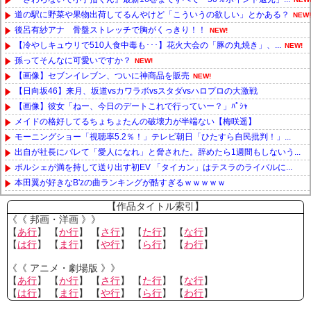
道の駅に野菜や果物出荷してるんやけど「こういうの欲しい」とかある？
NEW!
後呂有紗アナ 骨盤ストレッチで胸がくっきり！！
NEW!
【冷やしキュウリで510人食中毒も･･･】花火大会の「豚の丸焼き」、...
NEW!
孫ってそんなに可愛いですか？
NEW!
【画像】セブンイレブン、ついに神商品を販売
NEW!
【日向坂46】来月、坂道vsカワラボvsスタダvsハロプロの大激戦
【画像】彼女「ねー、今日のデートこれで行っていー？」ﾊﾟｼｬ
メイドの格好してるちょちょたんの破壊力が半端ない【梅咲遥】
モーニングショー「視聴率5.2％！」テレビ朝日「ひたすら自民批判！」...
出自が社長にバレて「愛人になれ」と脅された。辞めたら1週間もしないう...
ポルシェが満を持して送り出す初EV 「タイカン」はテスラのライバルに...
本田翼が好きなB'zの曲ランキングが酷すぎるｗｗｗｗｗ
Powered by livedoor 相互RSS
【作品タイトル索引】
《《 邦画・洋画 》》
【
あ行
】 【
か行
】 【
さ行
】 【
た行
】 【
な行
】
【
は行
】 【
ま行
】 【
や行
】 【
ら行
】 【
わ行
】
《《 アニメ・劇場版 》》
【
あ行
】 【
か行
】 【
さ行
】 【
た行
】 【
な行
】
【
は行
】 【
ま行
】 【
や行
】 【
ら行
】 【
わ行
】