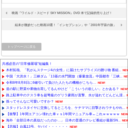
映画『ワイルド・スピード SKY MISSION』DVD 米で記録的売り上げ！
結末が微妙だった映画10選！「インセプション」や「2001年宇宙の旅」
トップページに戻る
共感必至の“日常修羅場”短編集！
木村拓哉、「乳がんステージ4の女性」に届けたサプライズの贈り物 番組...
NE
中国「大洪水！」三峡ダム「13基の水門開放（爆量放流」中国都市「三峡...
NE
令和8年8月8日に6確引いて負けた人たちの機種がこちら…
NEW!
道の駅に野菜や果物出荷してるんやけど「こういうの欲しい」とかある？
NEW!
路上駐車中のテスラ車を超弩級のゲリラ豪雨が直撃、水が溢れてどんどん浸...
孫ってそんなに可愛いですか？
NEW!
スタッドレスタイヤに交換してるところを、ケチママに目撃されウチもやれ...
【衝撃】1年間エアコン壊れた車ｖｓ1年間マニュアル車←これｗｗｗｗｗ
NEW
海外「全部日本の真似だったのか…」 日本の普通のテレビ番組が最新SN...
NEW
【悲報】台風13号、ヤバイ・・・・・・
NEW!