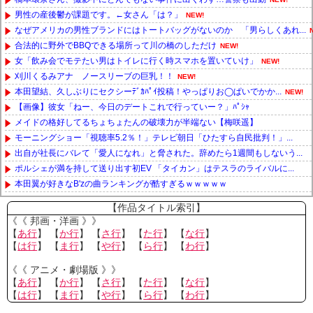
男性の産後鬱が課題です。←女さん「は？」
NEW!
なぜアメリカの男性ブランドにはトートバッグがないのか 「男らしくあれ...
合法的に野外でBBQできる場所って川の橋のしただけ
NEW!
女「飲み会でモテたい男はトイレに行く時スマホを置いていけ」
NEW!
刈川くるみアナ ノースリーブの巨乳！！
NEW!
本田望結、久しぶりにセクシーﾃﾞｶﾊﾟｲ投稿！やっぱりお◯ぱいでかか...
NEW!
【画像】彼女「ねー、今日のデートこれで行っていー？」ﾊﾟｼｬ
メイドの格好してるちょちょたんの破壊力が半端ない【梅咲遥】
モーニングショー「視聴率5.2％！」テレビ朝日「ひたすら自民批判！」...
出自が社長にバレて「愛人になれ」と脅された。辞めたら1週間もしないう...
ポルシェが満を持して送り出す初EV 「タイカン」はテスラのライバルに...
本田翼が好きなB'zの曲ランキングが酷すぎるｗｗｗｗｗ
Powered by livedoor 相互RSS
【作品タイトル索引】
《《 邦画・洋画 》》
【
あ行
】 【
か行
】 【
さ行
】 【
た行
】 【
な行
】
【
は行
】 【
ま行
】 【
や行
】 【
ら行
】 【
わ行
】
《《 アニメ・劇場版 》》
【
あ行
】 【
か行
】 【
さ行
】 【
た行
】 【
な行
】
【
は行
】 【
ま行
】 【
や行
】 【
ら行
】 【
わ行
】