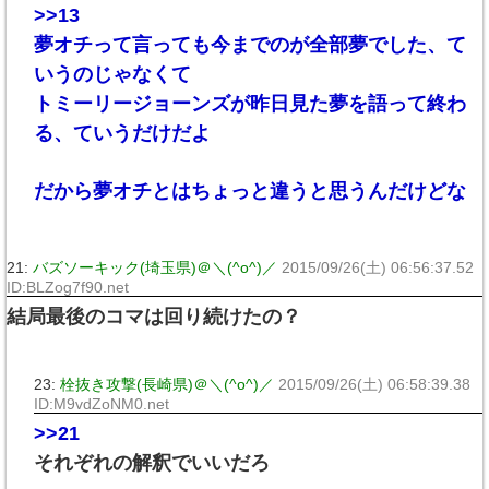
>>13
夢オチって言っても今までのが全部夢でした、て
いうのじゃなくて
トミーリージョーンズが昨日見た夢を語って終わ
る、ていうだけだよ
だから夢オチとはちょっと違うと思うんだけどな
21:
バズソーキック(埼玉県)＠＼(^o^)／
2015/09/26(土) 06:56:37.52
ID:BLZog7f90.net
結局最後のコマは回り続けたの？
23:
栓抜き攻撃(長崎県)＠＼(^o^)／
2015/09/26(土) 06:58:39.38
ID:M9vdZoNM0.net
>>21
それぞれの解釈でいいだろ