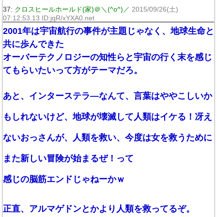
37:
クロスヒールホールド(家)＠＼(^o^)／
2015/09/26(土)
07:12:53.13 ID:jqR/xYXA0.net
2001年は宇宙航行の事件が主題じゃなく、地球生命と
共に歩んできた
オーバーテクノロジーの知性らと宇宙の行く末を感じ
てもらいたいって方がテーマだろ。
あと、インターステラ―なんて、言葉はややこしいか
もしれないけど、地球が壊滅して人類はイケる！冴え
ないおっさんが、人類を救い、今度は女を救うために
また新しい冒険が始まるぜ！って
感じの脳筋エンドじゃねーかｗ
正直、アルマゲドンとかより人類を救ってるぞ。