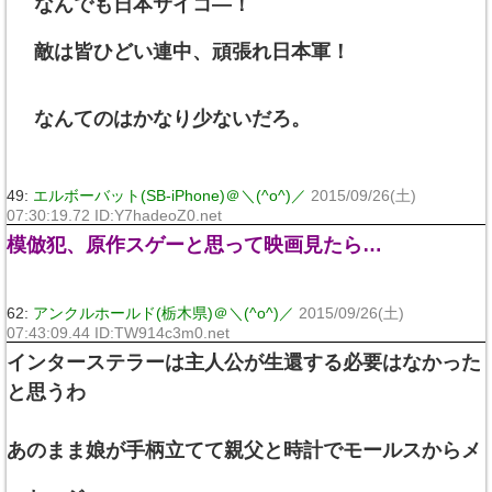
なんでも日本サイコ―！
敵は皆ひどい連中、頑張れ日本軍！
なんてのはかなり少ないだろ。
49:
エルボーバット(SB-iPhone)＠＼(^o^)／
2015/09/26(土)
07:30:19.72 ID:Y7hadeoZ0.net
模倣犯、原作スゲーと思って映画見たら…
62:
アンクルホールド(栃木県)＠＼(^o^)／
2015/09/26(土)
07:43:09.44 ID:TW914c3m0.net
インターステラーは主人公が生還する必要はなかった
と思うわ
あのまま娘が手柄立てて親父と時計でモールスからメ