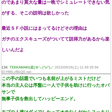
のであまり莫大な量は一晩でシミュレートできない気
がする、そこの説明は欲しかった
最近ＳＦ小説にはまってるけどその理由は
ガチのエクスキューズがついてて説得力があるから楽
しいんだよ
134:
TEKKAMAKI(庭)＠＼(^o^)／
2015/09/26(土) 11:49:39.94
ID:HWLcfBxQ0.net
この手の話題でいつも名前が上がるミストだけど
本当の主人公は序盤に一人で子供を助けに行ったオバ
サンで
無事子供を救出してハッピーエンド。
モブの人達はダメでしたってオチなんだからスッキリ