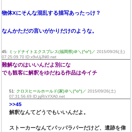
物体Xにそんな混乱する描写あったっけ？
なんかただの言いがかりだけのような。
45:
ミッドナイトエクスプレス(福岡県)＠＼(^o^)／
2015/09/26(土)
07:25:09.70 ID:x9vUjJNl0.net
難解なのはいいんだよ別にな
でも観客に解釈をゆだねる作品は今イチ
51:
クロスヒールホールド(家)＠＼(^o^)／
2015/09/26(土)
07:31:56.69 ID:jqR/xYXA0.net
>>45
解釈なんてどうでもいいんだよ。
ストーカーなんてパッパラパーだけど、遺跡を偉