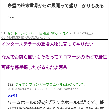
序盤の終末世界からの展開って盛り上がりもある
し。
91:
セントーン(チベット自治区)＠＼(^o^)／
2015/09/26(土)
08:46:49.30 ID:eWO13wKg0.net
インターステラーの登場人物に言ってやりたい
なんでお前ら揃いもそろってエコマークのそばで居住
可能な惑星探したがるんだよ阿呆
192:
アイアンフィンガーフロムヘル(茸)＠＼(^o^)／
2015/09/26(土) 13:33:25.02 ID:3lxBFxoz0.net
>>91
ワームホールの先がブラックホールに近くて、移
住可能の信号が送られてきたのは作中に訪れた惑