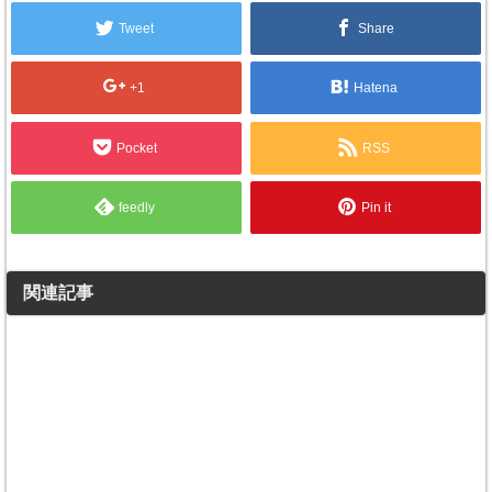
Tweet
Share
+1
Hatena
Pocket
RSS
feedly
Pin it
関連記事