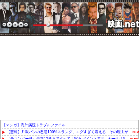
【マンガ】海外病院トラブルファイル
【悲報】片親パンの悪意100%スラング、エグすぎて震える…その理由が...
NEW
『テコンダー朴』最新12巻まですべて「50％ポイント還元」セール！5...
NEW!