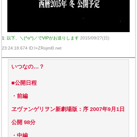
1:
以下、＼(^o^)／でVIPがお送りします
2015/09/27(日)
23:24:18.674 ID:I+ZRojml0.net
いつなの…？
■公開日程
・前編
ヱヴァンゲリヲン新劇場版：序 2007年9月1日
公開 98分
・中編