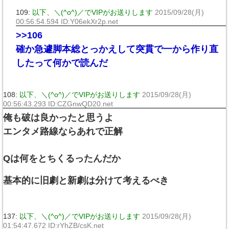
109:
以下、＼(^o^)／でVIPがお送りします
2015/09/28(月)
00:56:54.594 ID:Y06ekXr2p.net
>>106
確か急遽脚本総とっかえして突貫で一から作り直
したって何かで読んだ
108:
以下、＼(^o^)／でVIPがお送りします
2015/09/28(月)
00:56:43.293 ID:CZGnwQD20.net
俺も破は良かったと思うよ
エンタメ路線ならあれで正解
Qは何をとちくるったんだか
基本的に旧劇と新劇は分けて考えるべき
137:
以下、＼(^o^)／でVIPがお送りします
2015/09/28(月)
01:54:47.672 ID:rYhZB/csK.net