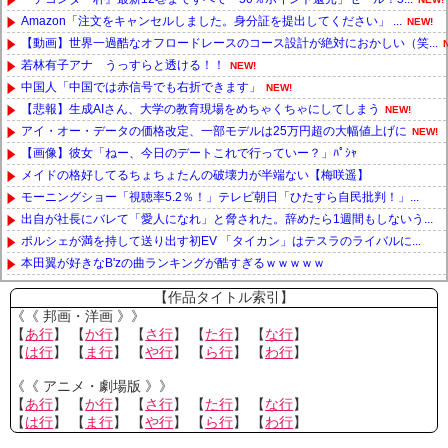
Amazon「注文をキャンセルしました。身分証を提出してください」 ...
NEW!
【動画】世界一過酷なオフロードレースのコース設計が絶対におかしい（笑...
若林有子アナ うっすらと透ける！！
NEW!
中国人「中国では赤信号でも右折できます」
NEW!
【悲報】生成AIさん、大学の教育現場をめちゃくちゃにしてしまう
NEW!
アイ・オー・データの価格改定、一部モデルは25万円超の大幅値上げに
NEW!
【画像】彼女「ねー、今日のデートこれで行っていー？」ﾊﾟｼｬ
メイドの格好してるちょちょたんの破壊力が半端ない【梅咲遥】
モーニングショー「視聴率5.2％！」テレビ朝日「ひたすら自民批判！」...
出自が社長にバレて「愛人になれ」と脅された。辞めたら1週間もしないう...
ポルシェが満を持して送り出す初EV 「タイカン」はテスラのライバルに...
本田翼が好きなB'zの曲ランキングが酷すぎるｗｗｗｗｗ
Powered by livedoor 相互RSS
【作品タイトル索引】
《《 邦画・洋画 》》
【
あ行
】 【
か行
】 【
さ行
】 【
た行
】 【
な行
】
【
は行
】 【
ま行
】 【
や行
】 【
ら行
】 【
わ行
】
《《 アニメ・劇場版 》》
【
あ行
】 【
か行
】 【
さ行
】 【
た行
】 【
な行
】
【
は行
】 【
ま行
】 【
や行
】 【
ら行
】 【
わ行
】