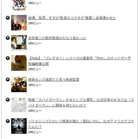
100ビュー
綾瀬、長澤、すずが“歓喜のコマネチ”披露！会場沸かせた
100ビュー
岩井俊二の新作映画がかなり良かった
100ビュー
【Hulu】『プレデター』シリーズの最新作『Prey』のティーザー予
告編映像公開
100ビュー
映画センス抜群だと思う映画監督
100ビュー
映画『スパイダーマン』がまたしても傑作。なぜ日本のオタクは『ス
パイダーマン』に興味を持たないの？
100ビュー
バトルシップとかいう映画を観た！面白いのに、なぜアメリカでコケ
たんだ？
100ビュー