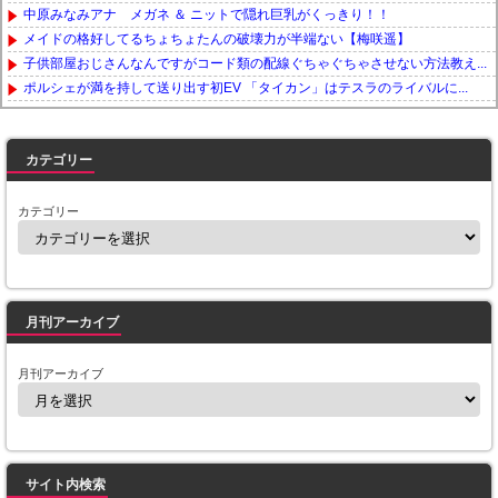
中原みなみアナ メガネ ＆ ニットで隠れ巨乳がくっきり！！
メイドの格好してるちょちょたんの破壊力が半端ない【梅咲遥】
子供部屋おじさんなんですがコード類の配線ぐちゃぐちゃさせない方法教え...
ポルシェが満を持して送り出す初EV 「タイカン」はテスラのライバルに...
Powered by livedoor 相互RSS
カテゴリー
カテゴリー
月刊アーカイブ
月刊アーカイブ
サイト内検索