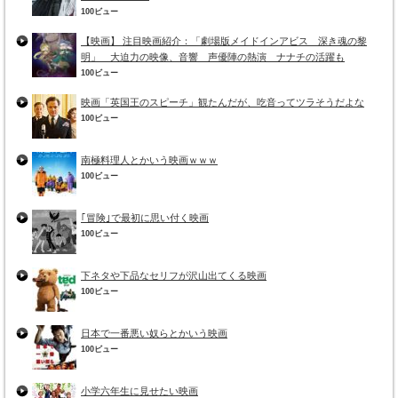
100ビュー
【映画】 注目映画紹介：「劇場版メイドインアビス 深き魂の黎
明」 大迫力の映像、音響 声優陣の熱演 ナナチの活躍も
100ビュー
映画「英国王のスピーチ」観たんだが、吃音ってツラそうだよな
100ビュー
南極料理人とかいう映画ｗｗｗ
100ビュー
｢冒険｣で最初に思い付く映画
100ビュー
下ネタや下品なセリフが沢山出てくる映画
100ビュー
日本で一番悪い奴らとかいう映画
100ビュー
小学六年生に見せたい映画