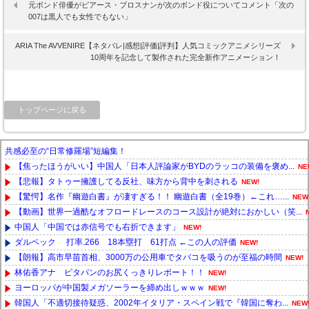
元ボンド俳優がピアース・ブロスナンが次のボンド役についてコメント「次の
007は黒人でも女性でもない」
ARIA The AVVENIRE【ネタバレ|感想|評価|評判】人気コミックアニメシリーズ
10周年を記念して製作された完全新作アニメーション！
トップページに戻る
共感必至の“日常修羅場”短編集！
【焦ったほうがいい】中国人「日本人評論家がBYDのラッコの装備を褒め...
NE
【悲報】タトゥー擁護してる反社、味方から背中を刺される
NEW!
【驚愕】名作『幽遊白書』が凄すぎる！！ 幽遊白書（全19巻）←これ…...
NEW
【動画】世界一過酷なオフロードレースのコース設計が絶対におかしい（笑...
中国人「中国では赤信号でも右折できます」
NEW!
ダルベック 打率.266 18本塁打 61打点 ←この人の評価
NEW!
【朗報】高市早苗首相、3000万の公用車でタバコを吸うのが至福の時間
NEW!
林佑香アナ ピタパンのお尻くっきりレポート！！
NEW!
ヨーロッパが中国製メガソーラーを締め出しｗｗｗ
NEW!
韓国人「不適切接待疑惑、2002年イタリア・スペイン戦で『韓国に奪わ...
NEW