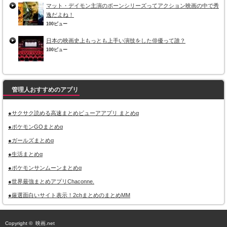
マット・デイモン主演のボーンシリーズってアクション映画の中で秀
逸だよね！
100ビュー
日本の映画史上もっとも上手い演技をした俳優って誰？
100ビュー
管理人おすすめのアプリ
●サクサク読める高速まとめビューアアプリ まとめα
●ポケモンGOまとめα
●ガールズまとめα
●生活まとめα
●ポケモンサンムーンまとめα
●世界最強まとめアプリChaconne.
●厳選面白いサイト表示！2chまとめのまとめMM
Copyright ©
映画.net