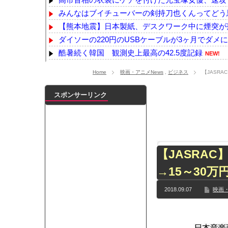
みんなはブイチューバーの剣持刀也くんってどう
【熊本地震】日本製紙、デスクワーク中に煙突が
ダイソーの220円のUSBケーブルが3ヶ月でダメ
酷暑続く韓国 観測史上最高の42.5度記録
NEW!
【宮崎】マジ勘弁してほしい。久しぶりに恐ろし
Home
映画・アニメNews
,
ビジネス
【JASR
韓国国会、サッカー前代表監督を追及「なぜ負け
『ヱロゲー』とかいうかつて有能クリエイターを続
スポンサーリンク
【動画像】上戸彩さん(40)、パンパンすぎてノ
本田望結、久しぶりにセクシーﾃﾞｶﾊﾟｲ投稿！やっ
【乃木坂】水谷豊の息子、三山凌輝がW不倫‼共演し
【TWICE】サナが佐藤健とダブル主演の映画で演
【JASRA
【乃木坂】TIFで披露したストライキダンスが大バ
→15～30万
【速報】石破首相 大敗の責任「両院議員総会での意
【画像】色盲にはグレーにしか見えない事実がこ
2018.09.07
映画・
『鬼滅の刃 無限城編』3部作で興収2000億円も視野
メイドの格好してるちょちょたんの破壊力が半端
ランJ民ワイ、新しいランニングシューズを手に