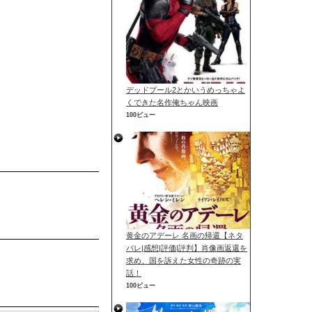
デッドプール2とかいうめっちゃよ
くできた名作俺ちゃん映画
100ビュー
黄金のアデーレ 名画の帰還【ネタ
バレ|感想|評価|評判】肖像画返還を
求め、国を訴えた女性の奇跡の実
話！
100ビュー