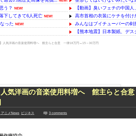
NEW!
思う？
【動画】臭いフェチの中国人、
NEW!
落下してきて6人死亡
高市首相の衣装にケチを付けた
NEW!
になった
みんなはブイチューバーの剣
NEW!
【熊本地震】日本製紙、デス
い子供ミサイルを見た。
ＮＨＫ、職員が番組出演者から
NEW!
AC】人気洋画の音楽使用料増へ 館主らと合意 一律18万円→15～30万円
たのか」
ダイソーの220円のUSBケ
NEW!
々と輩出した謎の界隈w...
酷暑続く韓国 観測史上最高の
NEW!
ーバン始球式ならず
【宮崎】マジ勘弁してほしい
NEW!
ぱりお◯ぱいでかか...
韓国国会、サッカー前代表監
NEW!
た久保史緒里と中村麗...
『ヱロゲー』とかいうかつて有
技に初挑戦‼
【動画撮影OKなギャル】経
C】人気洋画の音楽使用料増へ 館主らと合意
ズリ‼
【熊本地震】イオンの猫カフ
円
見や総括を踏まえ、適...
バック駐車の練習って何処で
ちらｗｗｗｗｗｗ
本田望結、久しぶりにセクシーﾃ
アニメNews
ビジネス
3 comments
に!?超巨大マネ...
【乃木坂】水谷豊の息子、三山
ない【梅咲遥】
【TWICE】サナが佐藤健と
入れる
【画像】彼女「ねー、今日のデ