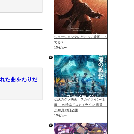
ショーシャンクの空にって映画しっ
てる？
100ビュー
された曲をわりだ
伝説のクソ映画「スカイライン-征
服-」の続編「スカイライン-奪還-」
が10月13日公開
100ビュー