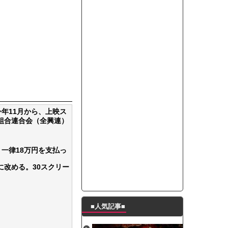
って本当に美味しいと思うか？」
たんの破壊力が半端ない【梅咲遥】
ングシューズを手に入れる
29 新生ベビメタ表紙」
％！」テレビ朝日「ひたすら自民批判！」...
れ」と脅された。辞めたら1週間もしないう...
策、とんでもない領域へｗｗｗｗｗｗ
で接触事故
年11月から、上映ス
キングが酷すぎるｗｗｗｗｗ
組合連合会（全興連）
一律18万円を支払っ
に改める。30スクリー
■人気記事■