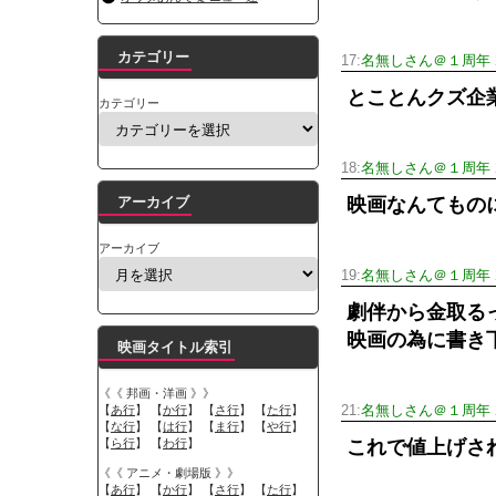
カテゴリー
17:
名無しさん＠１周年
とことんクズ企
カテゴリー
18:
名無しさん＠１周年
アーカイブ
映画なんてもの
アーカイブ
19:
名無しさん＠１周年
劇伴から金取る
映画の為に書き
映画タイトル索引
《《 邦画・洋画 》》
【
あ行
】 【
か行
】 【
さ行
】 【
た行
】
21:
名無しさん＠１周年
【
な行
】 【
は行
】 【
ま行
】 【
や行
】
【
ら行
】 【
わ行
】
これで値上げさ
《《 アニメ・劇場版 》》
【
あ行
】 【
か行
】 【
さ行
】 【
た行
】