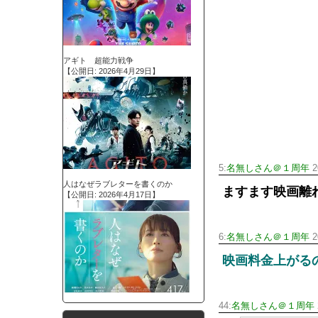
アギト 超能力戦争
【公開日: 2026年4月29日】
5:
名無しさん＠１周年
2
人はなぜラブレターを書くのか
ますます映画離
【公開日: 2026年4月17日】
6:
名無しさん＠１周年
2
映画料金上がる
44:
名無しさん＠１周年