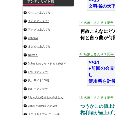
>>13
アンテナサイト様
文科省の天
ウホウホあんてな
まとめアンテナα
14:
名無しさん＠１周年
アナグロあんてな
何故こんなにど
何と言う曲が何
2chnavi
まとめのあんてな
37:
名無しさん＠１周年
News人
>>14
2chまとめサイトをまとめます
●前回の会
むりぽアンテナ
し
使用料を計
良いサイト100選
ねらーアンテナ
2ちゃんねるまとめのまとめ
15:
名無しさん＠１周年
つうかこの値上
2chまとめのまとめMM
権利者が値上げ
オワタあんてな ニュー速