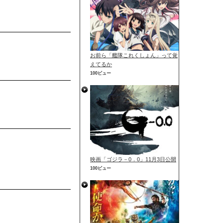
お前ら「艦隊これくしょん」って覚
えてるか
100ビュー
映画「ゴジラ－0．0」11月3日公開
100ビュー