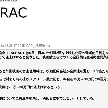
ひたすら自民批判！」...
外国人「お前らビッグマック
めたら1週間もしないう...
メイドの格好してるちょちょ
域へｗｗｗｗｗｗ
ランJ民ワイ、新しいランニ
ぐちゃさせない方法教え...
BABYMETAL「PMC Vol.
はテスラのライバルに...
モーニングショー「視聴率5.2
ｗｗｗｗｗｗｗｗｗｗｗ...
出自が社長にバレて「愛人にな
ｗｗｗｗｗｗｗｗｗ
【唖然】渋谷のホームレス対
(木) 18:38:17.20 ID:CAP_USER9.net
【速報】川島海荷、警視庁前
協会（JASRAC）は6日、日本で外国映画を上映した際の音楽使用料を今
本田翼が好きなB'zの曲ラン
じて値上げすると発表した。映画館主らでつくる全国興行生活衛生同業
Powered by livedoor 相互RSS
よると外国映画の音楽使用料は、映画配給会社が全興連を通じ、1作当たり
らは封切り時の上映スクリーン数に応じ、料金を15万～30万円の6区分
映画は20万～30万円に値上げするという。
について全興連事務局は「決める立場ではない」としている。