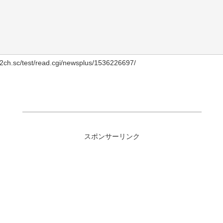
h.sc/test/read.cgi/newsplus/1536226697/
スポンサーリンク