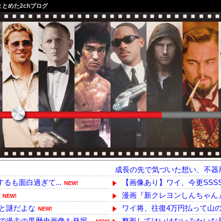
まとめた2chブログ
成長の先で気づいた想い、不器
するも面白過ぎて...
【画像あり】ワイ、今更SSSS.
NEW!
漫画『新クレヨンしんちゃん』が
NEW!
と謎だよな
ワイ将、往復4万円払って山の
NEW!
過去の黒歴史画像を発掘...
整形してはいけないみたいな