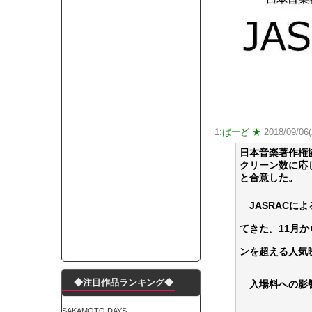
モーニングショー「視聴率5.2％！」テレビ朝日「
出自が社長にバレて「愛人になれ」と脅された。辞
【唖然】渋谷のホームレス対策、とんでもない領
子供部屋おじさんなんですがコード類の配線ぐちゃ
ポルシェが満を持して送り出す初EV 「タイカン」
【朗報】阪神のドラフト、ガチで大当たりだったｗ
下半身トレーニング、太ももに自信ニキきてくれ
1:
ばーど ★
2018/09/06
Powered by livedoor 相互RSS
日本音楽著作権
クリーン数に応
と合意した。
JASRACに
てきた。11月か
ンを超える人気
◆注目作品ランキング◆
入場料への影響
SAKAMOTO DAYS