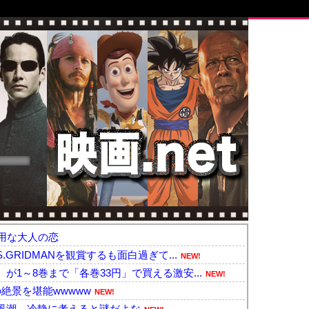
用な大人の恋
GRIDMANを観賞するも面白過ぎて...
NEW!
1～8巻まで「各巻33円」で買える激安...
NEW!
絶景を堪能wwwww
NEW!
風潮、冷静に考えると謎だよな