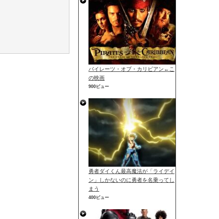
パイレーツ・オブ・カリビアン←こ
の映画
900ビュー
勇者ダイくん最高魔法が「ライデイ
ン」しかないのに勇者を名乗ってし
まう
400ビュー