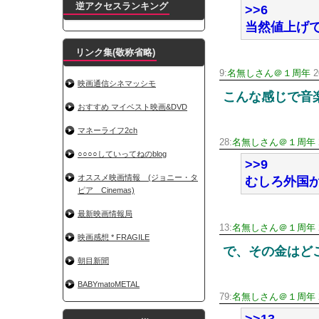
逆アクセスランキング
>>6
当然値上げ
リンク集(敬称省略)
9:
名無しさん＠１周年
2
映画通信シネマッシモ
こんな感じで音
おすすめ マイベスト映画&DVD
マネーライフ2ch
28:
名無しさん＠１周年
○○○○していってねのblog
>>9
オススメ映画情報 (ジョニー・タ
むしろ外国
ピア Cinemas)
最新映画情報局
13:
名無しさん＠１周年
映画感想 * FRAGILE
で、その金はど
朝目新聞
BABYmatoMETAL
79:
名無しさん＠１周年