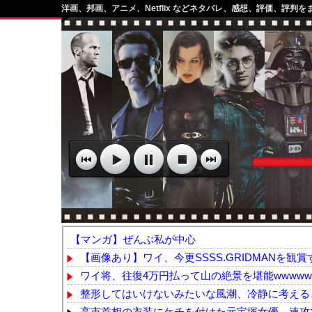
洋画、邦画、アニメ、Netflix などネタバレ、感想、評価、評判を
【マンガ】ぜんぶ私が中心
【画像あり】ワイ、今更SSSS.GRIDMANを観賞
ワイ将、往復4万円払って山の絶景を堪能wwwww
整形してはいけないみたいな風潮、冷静に考える
高市首相の衣装にケチを付けた元宝塚女優、速攻で