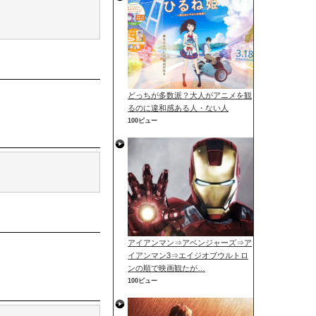
どっちが多数派？大人がアニメを観
るのに違和感ある人・ない人
100ビュー
アイアンマン⇒アベンジャーズ⇒ア
イアンマン3⇒エイジオブウルトロ
ンの順で映画観たが…
100ビュー