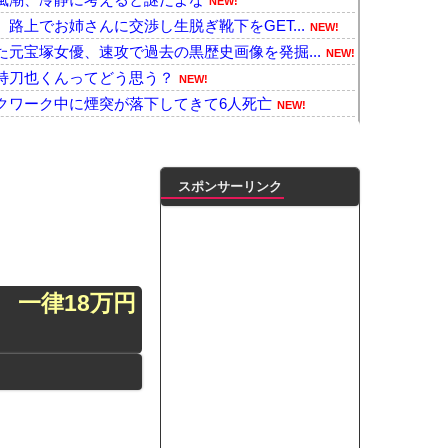
NEW!
路上でお姉さんに交渉し生脱ぎ靴下をGET...
NEW!
元宝塚女優、速攻で過去の黒歴史画像を発掘...
NEW!
持刀也くんってどう思う？
NEW!
クワーク中に煙突が落下してきて6人死亡
NEW!
性被害に遭ったこと、その職員の訴えに応じ...
NEW!
ーブルが3ヶ月でダメになった
NEW!
42.5度記録
NEW!
スポンサーリンク
。久しぶりに恐ろしい子供ミサイルを見た。
NEW!
督を追及「なぜ負けたのか」
NEW!
能クリエイターを続々と輩出した謎の界隈w...
NEW!
験人数少なめな遅咲きギャルの場合！！
NEW!
 一律18万円
ェ、悲惨なことになっていた・・・・
NEW!
した？
NEW!
ﾞｶﾊﾟｲ投稿！やっぱりお◯ぱいでかか...
NEW!
凌輝がW不倫‼共演した久保史緒里と中村麗...
ダブル主演の映画で演技に初挑戦‼
ートこれで行っていー？」ﾊﾟｼｬ