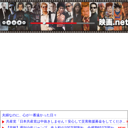
夫婦なのに、心が一番遠かった日々
共産党「日本共産党は中抜きしません！安心して災害救援募金をしてくださ...
【悲報】週刊少年ジャンプ、史上初の100万部割れ 全盛期653万部か...
NEW!