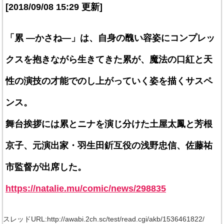
[2018/09/08 15:29 更新]
「累 ―かさね―」は、自身の醜い容姿にコンプレッ
クスを抱きながら生きてきた累が、魔法の口紅と天
性の演技の才能でのし上がっていく姿を描くサスペ
ンス。
舞台挨拶には累とニナを演じ分けた土屋太鳳と芳根
京子、元演出家・羽生田釿互役の浅野忠信、佐藤祐
市監督が出席した。
https://natalie.mu/comic/news/298835
スレッドURL:http://awabi.2ch.sc/test/read.cgi/akb/1536461822/