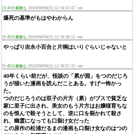
29:
47の素敵な
2018/09/09(日) 12:34:07.47 .net
爆死の基準がもはやわからん
30:
47の素敵な
2018/09/09(日) 12:34:08.12 .net
やっぱり吉永小百合と片桐はいりぐらいじゃないと
31:
47の素敵な
2018/09/09(日) 12:38:57.33 .net
40年くらい前だが、怪談の「累が淵」をつのだじろ
うが描いた漫画を読んだことある。すげー怖かっ
た。
つのだじろうのは双子の片方（累）がブスで貧乏な
家に里子に出され、美女のもう片方はお嬢様育ちな
のを恨んで殺そうとして、逆に口を裂かれて殺さ
れ、幽霊になっても口裂け女だった
この原作の松浦だるまの漫画も口裂け女なのはつの