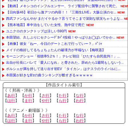
【動画】メキシコのインフルエンサー、ライブ配信中に襲撃されて死亡。
NEW!
【日向坂46】初日から激アツの内容！！『三期生LIVE』大阪公演のセ...
NEW!
西武ファンなんやが まだイケるか？言うてそこまで深刻な状況ちゃうよな...
NE
【熊本地震】車中泊をしていた女性、熱中症で死亡
NEW!
ユニクロのタンクトップは涼しい590円
NEW!
本田望結、久しぶりにセクシーﾃﾞｶﾊﾟｲ投稿！やっぱりお◯ぱいでかか...
NEW!
【画像】彼女「ねー、今日のデートこれで行っていー？」ﾊﾟｼｬ
メイドの格好してるちょちょたんの破壊力が半端ない【梅咲遥】
モーニングショー「視聴率5.2％！」テレビ朝日「ひたすら自民批判！」...
出自が社長にバレて「愛人になれ」と脅された。辞めたら1週間もしないう...
ポルシェが満を持して送り出す初EV 「タイカン」はテスラのライバルに...
本田翼が好きなB'zの曲ランキングが酷すぎるｗｗｗｗｗ
Powered by livedoor 相互RSS
【作品タイトル索引】
《《 邦画・洋画 》》
【
あ行
】 【
か行
】 【
さ行
】 【
た行
】 【
な行
】
【
は行
】 【
ま行
】 【
や行
】 【
ら行
】 【
わ行
】
《《 アニメ・劇場版 》》
【
あ行
】 【
か行
】 【
さ行
】 【
た行
】 【
な行
】
【
は行
】 【
ま行
】 【
や行
】 【
ら行
】 【
わ行
】