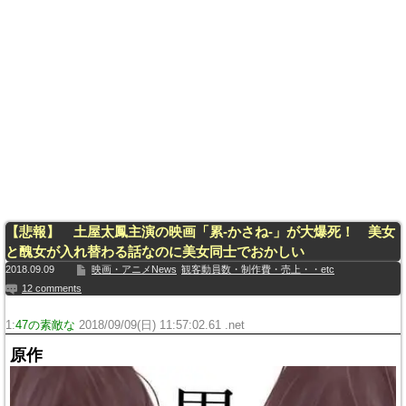
【悲報】 土屋太鳳主演の映画「累-かさね-」が大爆死！ 美女
と醜女が入れ替わる話なのに美女同士でおかしい
2018.09.09
映画・アニメNews
観客動員数・制作費・売上・・etc
12 comments
1:
47の素敵な
2018/09/09(日) 11:57:02.61 .net
原作