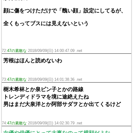
顔に傷をつけただけで「醜い顔」設定にしてるが、
全くもってブスには見えないという
72:
47の素敵な
2018/09/09(日) 14:00:47.09 .net
芳根はほんと読めないわ
73:
47の素敵な
2018/09/09(日) 14:01:38.36 .net
樹木希林とか泉ピン子とかの路線
トレンディドラマを境に途絶えたね
男はまだ大泉洋とか阿部サダヲとか出てくるけど
74:
47の素敵な
2018/09/09(日) 14:02:30.79 .net
女優や俳優にとって大事なのって横顔だよな