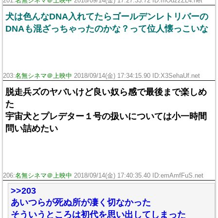
201:
名無シネマ＠上映中
2018/09/14(金) 17:27:33.72 ID:mOdzzZL4.net
犬は色んなDNA入れてたらゴールデンレトリバーの
DNAも混ざっちゃったのかな？って位人懐っこいな
203:
名無シネマ＠上映中
2018/09/14(金) 17:34:15.90 ID:X3SehaUf.net
脱走兵ズのヤバいけど良い奴ら感で最後まで楽しめ
た
宇宙犬とプレデター１号の扱いについては小一時間
問い詰めたい
206:
名無シネマ＠上映中
2018/09/14(金) 17:40:35.40 ID:emAmfFuS.net
>>203
あいつらが死ぬ所が凄く切なかった
そういうところは初代を思い出してしまった