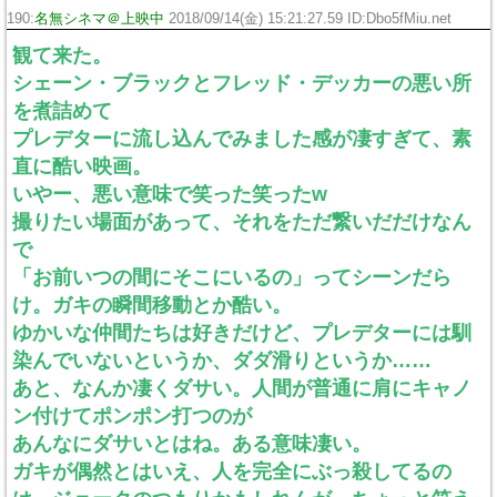
190:
名無シネマ＠上映中
2018/09/14(金) 15:21:27.59 ID:Dbo5fMiu.net
観て来た。
シェーン・ブラックとフレッド・デッカーの悪い所
を煮詰めて
プレデターに流し込んでみました感が凄すぎて、素
直に酷い映画。
いやー、悪い意味で笑った笑ったw
撮りたい場面があって、それをただ繋いだだけなん
で
「お前いつの間にそこにいるの」ってシーンだら
け。ガキの瞬間移動とか酷い。
ゆかいな仲間たちは好きだけど、プレデターには馴
染んでいないというか、ダダ滑りというか……
あと、なんか凄くダサい。人間が普通に肩にキャノ
ン付けてポンポン打つのが
あんなにダサいとはね。ある意味凄い。
ガキが偶然とはいえ、人を完全にぶっ殺してるの