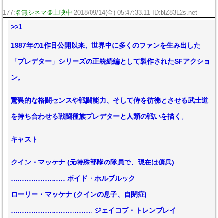
177:
名無シネマ＠上映中
2018/09/14(金) 05:47:33.11 ID:blZ83L2s.net
>>1
1987年の1作目公開以来、世界中に多くのファンを生み出した
「プレデター」シリーズの正統続編として製作されたSFアクショ
ン。
驚異的な格闘センスや戦闘能力、そして侍を彷彿とさせる武士道
を持ち合わせる戦闘種族プレデターと人類の戦いを描く。
キャスト
クイン・マッケナ (元特殊部隊の隊員で、現在は傭兵)
…………………… ボイド・ホルブルック
ローリー・マッケナ (クインの息子、自閉症)
……………………………… ジェイコブ・トレンブレイ