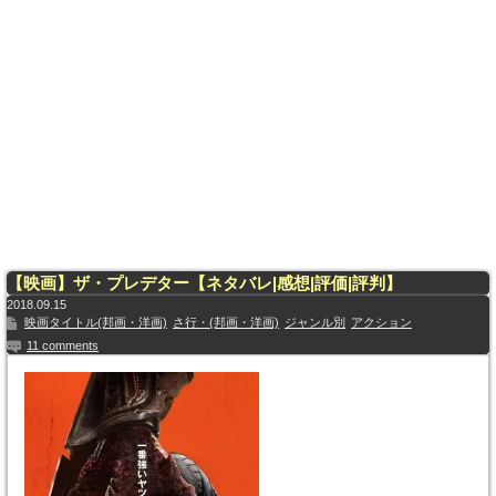
【映画】ザ・プレデター【ネタバレ|感想|評価|評判】
2018.09.15
映画タイトル(邦画・洋画)
さ行・(邦画・洋画)
ジャンル別
アクション
11 comments