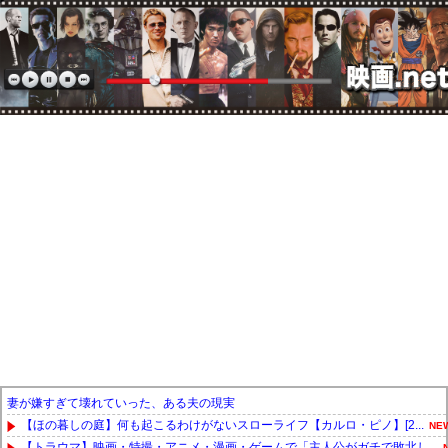
妻が嫌すぎて壊れていった、ある夫の現実
【ほの暮しの庭】何も起こるわけがないスローライフ【カルロ・ピノ】[2...
NE
【トラウマ】映画・特撮・アニメ・漫画・ゲームで「主人公がガチで敗北し...