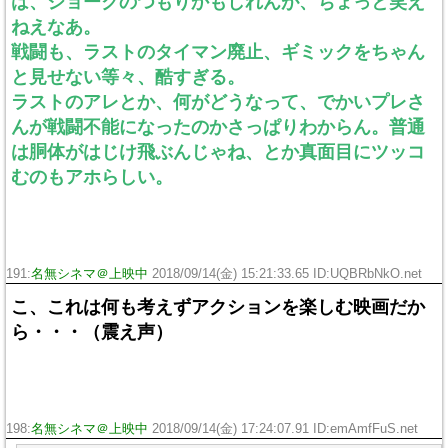
は、ジョークのつもりかもしれんが、ちょっと笑え
ねえなあ。
戦闘も、ラストのタイマン廃止、ギミックをちゃん
と見せない等々、酷すぎる。
ラストのアレとか、何がどうなって、でかいプレさ
んが戦闘不能になったのかさっぱりわからん。普通
は胴体がはじけ飛ぶんじゃね、とか真面目にツッコ
むのもアホらしい。
191:
名無シネマ＠上映中
2018/09/14(金) 15:21:33.65 ID:UQBRbNkO.net
こ、これは何も考えずアクションを楽しむ映画だか
ら・・・（震え声）
198:
名無シネマ＠上映中
2018/09/14(金) 17:24:07.91 ID:emAmfFuS.net