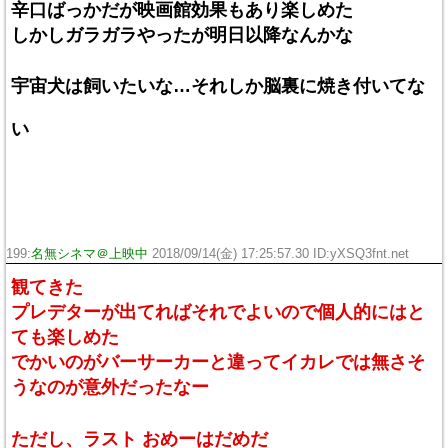
辛口ばっかだが映画館効果もあり楽しめた
しかしガラガラやったが明日以降なんかな
宇宙犬は飼いたいな…それしか脳裏に焼き付いてな
い
199:
名無シネマ＠上映中
2018/09/14(金) 17:25:57.30 ID:yXSQ3fnt.net
観てきた
プレデターが出てればそれでよいので個人的にはと
ても楽しめた
でかいのがバーサーカーと違ってイカレでは無さそ
うなのが意外だったなー
ただし、ラスト おめーはだめだ