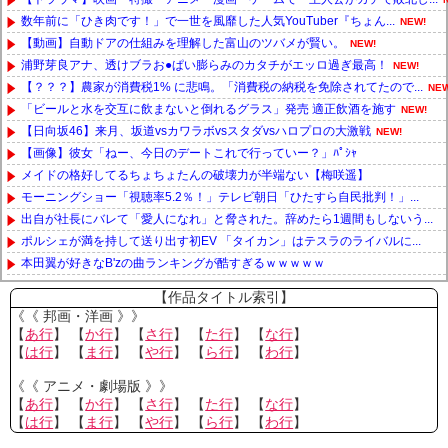
数年前に「ひき肉です！」で一世を風靡した人気YouTuber『ちょん...
NEW!
【動画】自動ドアの仕組みを理解した富山のツバメが賢い。
NEW!
浦野芽良アナ、透けブラお●ぱい膨らみのカタチがエッロ過ぎ最高！
NEW!
【？？？】農家が消費税1% に悲鳴。「消費税の納税を免除されてたので...
NEW
「ビールと水を交互に飲まないと倒れるグラス」発売 適正飲酒を施す
NEW!
【日向坂46】来月、坂道vsカワラボvsスタダvsハロプロの大激戦
NEW!
【画像】彼女「ねー、今日のデートこれで行っていー？」ﾊﾟｼｬ
メイドの格好してるちょちょたんの破壊力が半端ない【梅咲遥】
モーニングショー「視聴率5.2％！」テレビ朝日「ひたすら自民批判！」...
出自が社長にバレて「愛人になれ」と脅された。辞めたら1週間もしないう...
ポルシェが満を持して送り出す初EV 「タイカン」はテスラのライバルに...
本田翼が好きなB'zの曲ランキングが酷すぎるｗｗｗｗｗ
Powered by livedoor 相互RSS
【作品タイトル索引】
《《 邦画・洋画 》》
【
あ行
】 【
か行
】 【
さ行
】 【
た行
】 【
な行
】
【
は行
】 【
ま行
】 【
や行
】 【
ら行
】 【
わ行
】
《《 アニメ・劇場版 》》
【
あ行
】 【
か行
】 【
さ行
】 【
た行
】 【
な行
】
【
は行
】 【
ま行
】 【
や行
】 【
ら行
】 【
わ行
】