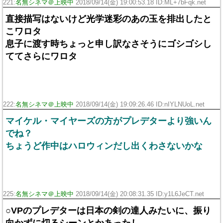
221:
名無シネマ＠上映中
2018/09/14(金) 19:00:53.18 ID:ML+7bFqk.net
直接描写はないけど光学迷彩のあの玉を排出したと
こワロタ
息子に渡す時ちょっと申し訳なさそうにゴシゴシし
ててさらにワロタ
222:
名無シネマ＠上映中
2018/09/14(金) 19:09:26.46 ID:nIYLNUoL.net
マイケル・マイヤーズの方がプレデターより強いん
でね？
ちょうど作中はハロウィンだし出くわさないかな
225:
名無シネマ＠上映中
2018/09/14(金) 20:08:31.35 ID:y1L6JeCT.net
○VPのプレデターは日本の剣の達人みたいに、振り
向かずに切るシーンとかあったし、