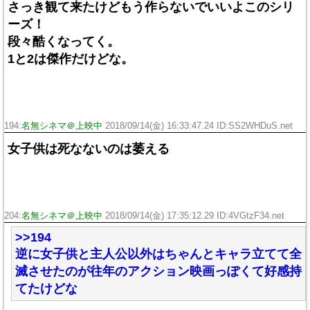
さっき観て来たけどもう作らないでいいよこのシリ
ーズ！
段々酷くなってく。
1と2は傑作だけどな。
194:
名無シネマ＠上映中
2018/09/14(金) 16:33:47.24 ID:SS2WHDuS.net
女子供は死なないのは萎える
204:
名無シネマ＠上映中
2018/09/14(金) 17:35:12.29 ID:4VGtzF34.net
>>194
逆に女子供と主人公以外はちゃんとキャラ立てて全
滅させたのが往年のアクション映画っぽくて好感持
てたけどな