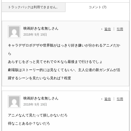
トラックバックは利用できません。
コメント (7)
映画好きな名無しさん
返信
引用
2018年 9月 19日
キャラデザロボデザや世界観がはっきり好き嫌いが分かれるアニメだか
ら
あらすじをざっと見てそれでＯＫなら最後まで行けるでしょ
劇場版はストーリー的には見なくてもいい、主人公達の新ガンダムが活
躍するシーンを見たいなら見れば？程度
映画好きな名無しさん
返信
引用
2018年 9月 19日
アニメなんて見たって損しかないだろ
得なことあるか？ないだろ