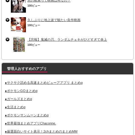
悪の教典って映画は何なの？
100ビュー
久しぶりに地上波で観たい良作映画
100ビュー
【悲報】鬼滅の刃、ランダムチェキがひどすぎて炎上
100ビュー
管理人おすすめのアプリ
●サクサク読める高速まとめビューアアプリ まとめα
●ポケモンGOまとめα
●ガールズまとめα
●生活まとめα
●ポケモンサンムーンまとめα
●世界最強まとめアプリChaconne.
●厳選面白いサイト表示！2chまとめのまとめMM