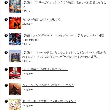
【悲報】『フリーガイ』とかいう名作映画、面白いのに話題にならな
い
100ビュー
カンフー映画のおすすめ教えて
100ビュー
【映画】スパイダーマン スパイダーバース【2ちゃん ネタバレ|感
想|評価|評判】
100ビュー
【悲報】「マーベル映画」ちょっとシャレにならないレベルで飽きら
れてしまう ファン大絶賛のサンダーボルツがまさかの大爆死…
100ビュー
バトル漫画で「関節技」出番がない…
100ビュー
ショーシャンクの空にって映画しってる？
100ビュー
ドラゴンボールで格上にも効く技ランキング
100ビュー