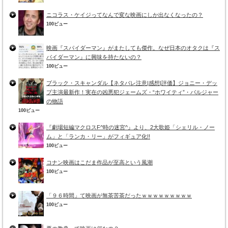
ニコラス・ケイジってなんで変な映画にしか出なくなったの？
100ビュー
映画『スパイダーマン』がまたしても傑作。なぜ日本のオタクは『ス
パイダーマン』に興味を持たないの？
100ビュー
ブラック・スキャンダル【ネタバレ注意|感想|評価】ジョニー・デッ
プ主演最新作！実在の凶悪犯ジェームズ・“ホワイティ”・バルジャー
の物語
100ビュー
『劇場短編マクロスF^時の迷宮^』より、2大歌姫「シェリル・ノー
ム」と「ランカ・リー」がフィギュア化!!
100ビュー
コナン映画はこだま作品が至高という風潮
100ビュー
「９６時間」て映画が無茶苦茶だったｗｗｗｗｗｗｗｗｗ
100ビュー