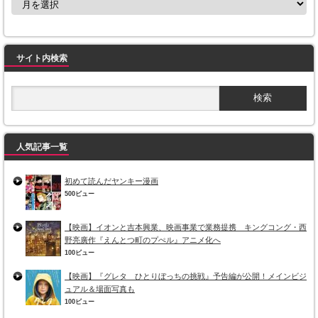
サイト内検索
人気記事一覧
初めて読んだヤンキー漫画
500ビュー
【映画】イオンと吉本興業、映画事業で業務提携 キングコング・西
野亮廣作『えんとつ町のプぺル』アニメ化へ
100ビュー
【映画】『グレタ ひとりぼっちの挑戦』予告編が公開！メインビジ
ュアル＆場面写真も
100ビュー