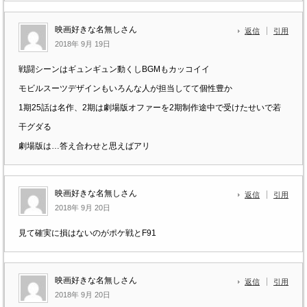
映画好きな名無しさん
返信
引用
2018年 9月 19日
戦闘シーンはギュンギュン動くしBGMもカッコイイ
モビルスーツデザインもいろんな人が担当してて個性豊か
1期25話は名作、2期は劇場版オファーを2期制作途中で受けたせいで若
干グダる
劇場版は…答え合わせと思えばアリ
映画好きな名無しさん
返信
引用
2018年 9月 20日
見て確実に損はないのがポケ戦とF91
映画好きな名無しさん
返信
引用
2018年 9月 20日