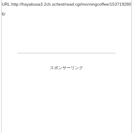
URL:http://hayabusa3.2ch.sc/test/read.cgi/morningcoffee/153719280
6/
スポンサーリンク