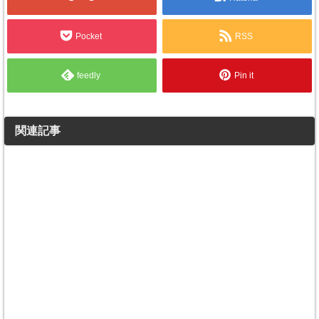
Pocket
RSS
feedly
Pin it
関連記事