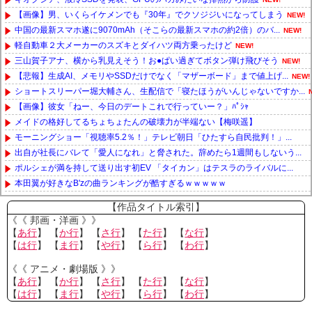
【画像】男、いくらイケメンでも『30年』でクソジジいになってしまう
NEW!
中国の最新スマホ遂に9070mAh（そこらの最新スマホの約2倍）のバ...
NEW!
軽自動車２大メーカーのスズキとダイハツ両方乗ったけど
NEW!
三山賀子アナ、横から乳見えそう！お●ぱい過ぎてボタン弾け飛びそう
NEW!
【悲報】生成AI、メモリやSSDだけでなく「マザーボード」まで値上げ...
NEW!
ショートスリーパー堀大輔さん、生配信で「寝たほうがいんじゃないですか...
【画像】彼女「ねー、今日のデートこれで行っていー？」ﾊﾟｼｬ
メイドの格好してるちょちょたんの破壊力が半端ない【梅咲遥】
モーニングショー「視聴率5.2％！」テレビ朝日「ひたすら自民批判！」...
出自が社長にバレて「愛人になれ」と脅された。辞めたら1週間もしないう...
ポルシェが満を持して送り出す初EV 「タイカン」はテスラのライバルに...
本田翼が好きなB'zの曲ランキングが酷すぎるｗｗｗｗｗ
Powered by livedoor 相互RSS
【作品タイトル索引】
《《 邦画・洋画 》》
【
あ行
】 【
か行
】 【
さ行
】 【
た行
】 【
な行
】
【
は行
】 【
ま行
】 【
や行
】 【
ら行
】 【
わ行
】
《《 アニメ・劇場版 》》
【
あ行
】 【
か行
】 【
さ行
】 【
た行
】 【
な行
】
【
は行
】 【
ま行
】 【
や行
】 【
ら行
】 【
わ行
】