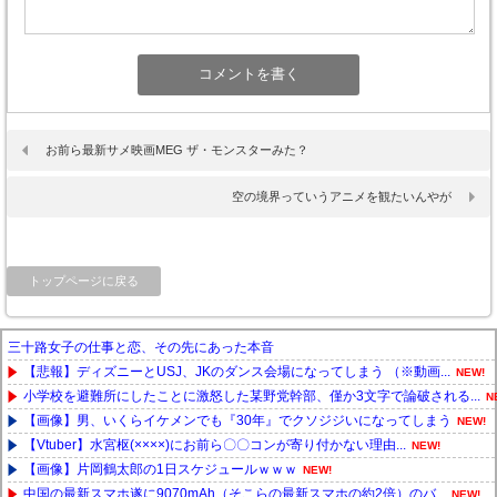
お前ら最新サメ映画MEG ザ・モンスターみた？
空の境界っていうアニメを観たいんやが
トップページに戻る
三十路女子の仕事と恋、その先にあった本音
【悲報】ディズニーとUSJ、JKのダンス会場になってしまう （※動画...
NEW!
小学校を避難所にしたことに激怒した某野党幹部、僅か3文字で論破される...
N
【画像】男、いくらイケメンでも『30年』でクソジジいになってしまう
NEW!
【Vtuber】水宮枢(××××)にお前ら〇〇コンが寄り付かない理由...
NEW!
【画像】片岡鶴太郎の1日スケジュールｗｗｗ
NEW!
中国の最新スマホ遂に9070mAh（そこらの最新スマホの約2倍）のバ...
NEW!