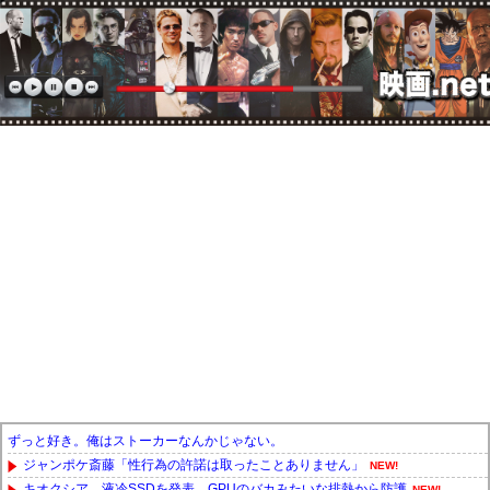
ずっと好き。俺はストーカーなんかじゃない。
ジャンポケ斎藤「性行為の許諾は取ったことありません」
NEW!
キオクシア、液冷SSDを発表、GPUのバカみたいな排熱から防護
NEW!