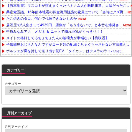
【熊本地震】マスコミが讃えまくったベトナム人が救助報道、大嘘だったこ...
共産党区議、16年熊本地震の募金流用疑惑の党員について「当時はクズ野...
NE
たこ焼きのタコ、何かで代替できないものか
NEW!
居酒屋で6人集まって4939円…店側が「もう来ないで」と本音を爆発さ...
NEW!
中原みなみアナ メガネ ＆ ニットで隠れ巨乳がくっきり！！
メイドの格好してるちょちょたんの破壊力が半端ない【梅咲遥】
子供部屋おじさんなんですがコード類の配線ぐちゃぐちゃさせない方法教え...
ポルシェが満を持して送り出す初EV 「タイカン」はテスラのライバルに...
Powered by livedoor 相互RSS
カテゴリー
カテゴリー
月刊アーカイブ
月刊アーカイブ