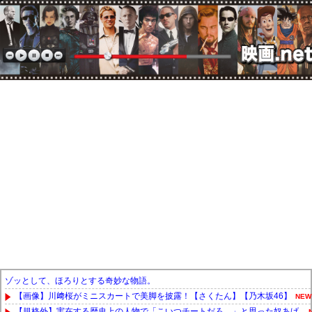
ゾッとして、ほろりとする奇妙な物語。
【画像】川﨑桜がミニスカートで美脚を披露！【さくたん】【乃木坂46】
NEW
【規格外】実在する歴史上の人物で「こいつチートだろ…」と思った奴あげ...