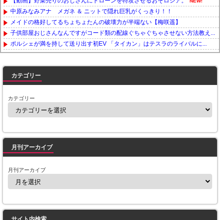
【動画】野菜売りのおじさんにドローンを特攻させるおそロシア。
NEW!
中原みなみアナ メガネ ＆ ニットで隠れ巨乳がくっきり！！
メイドの格好してるちょちょたんの破壊力が半端ない【梅咲遥】
子供部屋おじさんなんですがコード類の配線ぐちゃぐちゃさせない方法教え...
ポルシェが満を持して送り出す初EV 「タイカン」はテスラのライバルに...
Powered by livedoor 相互RSS
カテゴリー
カテゴリー
月刊アーカイブ
月刊アーカイブ
サイト内検索