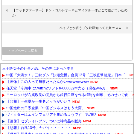
【ゴッドファーザー】ドン・コルレオーネとマイケル一体どこで差がついたの
か
ベイブとか言うブタ映画知ってる奴ｗｗｗ
トップページに戻る
三十路女子の仕事と恋、その先にあった本音
中国「大洪水！」三峡ダム「決壊危機」台風13号「三峡直撃確定」日本「...
NE
【画像】この人って無事だったんかいwwwwwwww
NEW!
任天堂「今期中にSwitch2ソフトを6000万本売る（現在946万...
NEW!
ヨーロッパが右翼政党の党員から銀行口座を作る権利を剥奪、そのせいで皮...
【悲報】一生夏か一生冬どっちがいい？
NEW!
中国進出の日系企業「中国ビジネスはもう大変」
NEW!
ヴィクターはエインフェリアを集めるようです 第76話
NEW!
【画像】セブンイレブン、ついに神商品を販売
NEW!
【悲報】台風13号、ヤバイ・・・・・・
NEW!