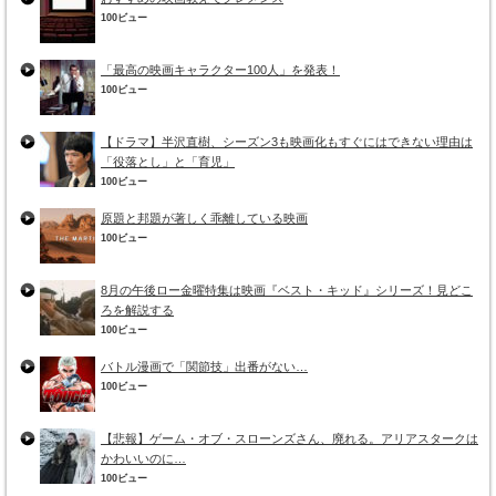
100ビュー
「最高の映画キャラクター100人」を発表！
100ビュー
【ドラマ】半沢直樹、シーズン3も映画化もすぐにはできない理由は
「役落とし」と「育児」
100ビュー
原題と邦題が著しく乖離している映画
100ビュー
8月の午後ロー金曜特集は映画『ベスト・キッド』シリーズ！見どこ
ろを解説する
100ビュー
バトル漫画で「関節技」出番がない…
100ビュー
【悲報】ゲーム・オブ・スローンズさん、廃れる。アリアスタークは
かわいいのに…
100ビュー