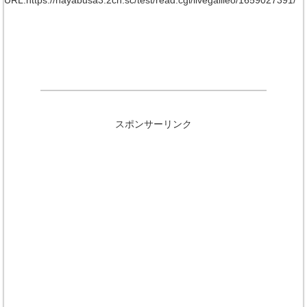
URL:https://hayabusa3.2ch.sc/test/read.cgi/livegalileo/1659027391/
スポンサーリンク