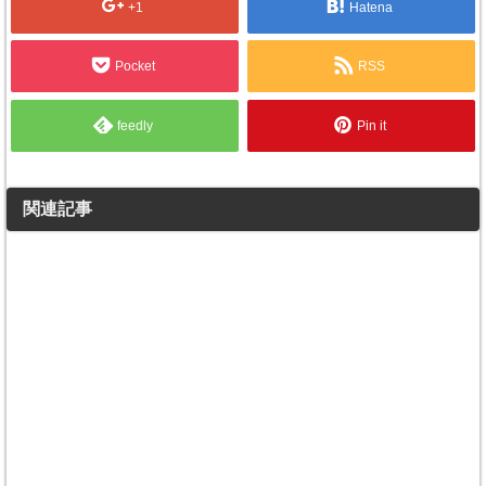
+1
Hatena
Pocket
RSS
feedly
Pin it
関連記事