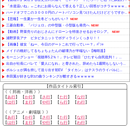
「水道温いね」←これにお前らなんて答える？正しい回答がコチラｗｗｗｗ...
ハードオフでこの３０００円のノートパソコン見つけたんだけどどうですか...
【悲報】一生夏か一生冬どっちがいい？
NEW!
三菱自動車、「パジェロ」の中型版・小型版も発売へ
NEW!
【動画】野菜売りのおじさんにドローンを特攻させるおそロシア。
NEW!
浦野芽良アナ ピタピタニットでボディラインくっきり！！
【画像】彼女「ねー、今日のデートこれで行っていー？」ﾊﾟｼｬ
メイドの格好してるちょちょたんの破壊力が半端ない【梅咲遥】
モーニングショー「視聴率5.2％！」テレビ朝日「ひたすら自民批判！」...
出自が社長にバレて「愛人になれ」と脅された。辞めたら1週間もしないう...
ポルシェが満を持して送り出す初EV 「タイカン」はテスラのライバルに...
本田翼が好きなB'zの曲ランキングが酷すぎるｗｗｗｗｗ
Powered by livedoor 相互RSS
【作品タイトル索引】
《《 邦画・洋画 》》
【
あ行
】 【
か行
】 【
さ行
】 【
た行
】 【
な行
】
【
は行
】 【
ま行
】 【
や行
】 【
ら行
】 【
わ行
】
《《 アニメ・劇場版 》》
【
あ行
】 【
か行
】 【
さ行
】 【
た行
】 【
な行
】
【
は行
】 【
ま行
】 【
や行
】 【
ら行
】 【
わ行
】