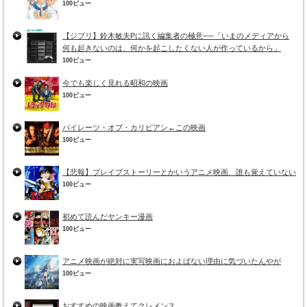
100ビュー
【ジブリ】鈴木敏夫Pに訊く編集者の極意──「いまのメディアから
何も起きないのは、何かを起こしたくない人が作っているから」
100ビュー
今でも楽しく見れる昭和の映画
100ビュー
パイレーツ・オブ・カリビアン←この映画
100ビュー
【悲報】ブレイブストーリーとかいうアニメ映画、誰も覚えていない
100ビュー
初めて読んだヤンキー漫画
100ビュー
アニメ映画が絶対に実写映画におよばない理由に気づいたんやが
100ビュー
おすすめの映画教えてクレメンス