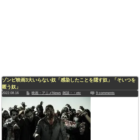
ゾンビ映画3大いらない奴「感染したことを隠す奴」「そいつを
匿う奴」
2022.08.16
映画・アニメNews
雑談・・etc
9 comments