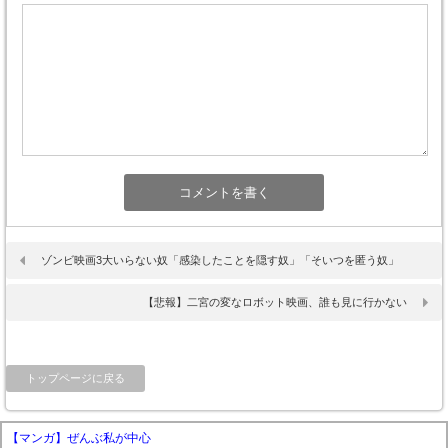
ゾンビ映画3大いらない奴「感染したことを隠す奴」「そいつを匿う奴」
【悲報】二宮の変なロボット映画、誰も見に行かない
トップページに戻る
【マンガ】ぜんぶ私が中心