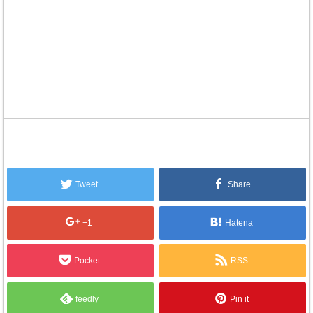
Tweet
Share
+1
Hatena
Pocket
RSS
feedly
Pin it