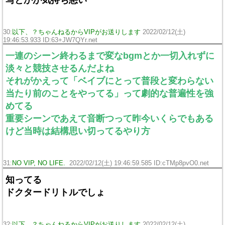
写とかが気持ち悪い
30:
以下、？ちゃんねるからVIPがお送りします
2022/02/12(土)
19:46:53.933 ID:63+JW7QYr.net
一連のシーン終わるまで変なbgmとか一切入れずに
淡々と競技させるんだよね
それがかえって「ベイブにとって普段と変わらない
当たり前のことをやってる」って劇的な普遍性を強
めてる
重要シーンであえて音断つって昨今いくらでもある
けど当時は結構思い切ってるやり方
31:
NO VIP, NO LIFE.
2022/02/12(土) 19:46:59.585 ID:cTMp8pvO0.net
知ってる
ドクタードリトルでしょ
32:
以下、？ちゃんねるからVIPがお送りします
2022/02/12(土)