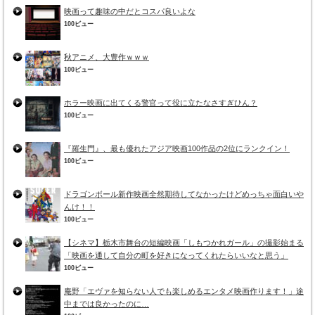
映画って趣味の中だとコスパ良いよな
100ビュー
秋アニメ、大豊作ｗｗｗ
100ビュー
ホラー映画に出てくる警官って役に立たなさすぎひん？
100ビュー
『羅生門』、最も優れたアジア映画100作品の2位にランクイン！
100ビュー
ドラゴンボール新作映画全然期待してなかったけどめっちゃ面白いや
んけ！！
100ビュー
【シネマ】栃木市舞台の短編映画「しもつかれガール」の撮影始まる
「映画を通して自分の町を好きになってくれたらいいなと思う」
100ビュー
庵野「エヴァを知らない人でも楽しめるエンタメ映画作ります！」途
中までは良かったのに…