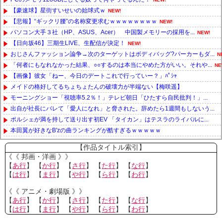
【豪速球】星街すいせいの始球式ｗ
NEW!
【悲報】“ギックリ腰”の名称変更求むｗｗｗｗｗｗｗｗ
NEW!
パソコン大手３社（HP、ASUS、Acer） 中国製メモリーの採用を...
NEW!
【日向坂46】三期生LIVE、生配信が決定！
NEW!
おじさんファッション論争→次のターゲットはボディバッグ?パーカーもダ...
N
「何者にもなれなかった結果、○○するのは本当にやめた方がいい。それや...
NE
【画像】彼女「ねー、今日のデートこれで行っていー？」ﾊﾟｼｬ
メイドの格好してるちょちょたんの破壊力が半端ない【梅咲遥】
モーニングショー「視聴率5.2％！」テレビ朝日「ひたすら自民批判！」...
出自が社長にバレて「愛人になれ」と脅された。辞めたら1週間もしないう...
ポルシェが満を持して送り出す初EV 「タイカン」はテスラのライバルに...
本田翼が好きなB'zの曲ランキングが酷すぎるｗｗｗｗｗ
Powered by livedoor 相互RSS
【作品タイトル索引】
《《 邦画・洋画 》》
【
あ行
】 【
か行
】 【
さ行
】 【
た行
】 【
な行
】
【
は行
】 【
ま行
】 【
や行
】 【
ら行
】 【
わ行
】
《《 アニメ・劇場版 》》
【
あ行
】 【
か行
】 【
さ行
】 【
た行
】 【
な行
】
【
は行
】 【
ま行
】 【
や行
】 【
ら行
】 【
わ行
】