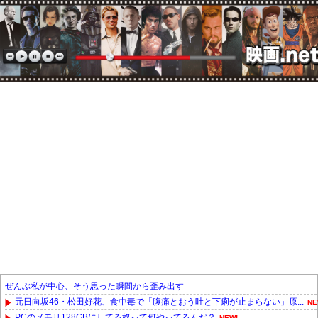
ぜんぶ私が中心、そう思った瞬間から歪み出す
元日向坂46・松田好花、食中毒で「腹痛とおう吐と下痢が止まらない」原...
NE
PCのメモリ128GBにしてる奴って何やってるんだ？
NEW!