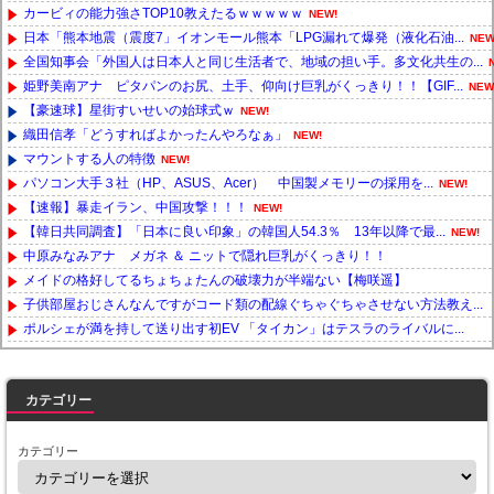
カービィの能力強さTOP10教えたるｗｗｗｗｗ
NEW!
日本「熊本地震（震度7」イオンモール熊本「LPG漏れて爆発（液化石油...
NEW
全国知事会「外国人は日本人と同じ生活者で、地域の担い手。多文化共生の...
姫野美南アナ ピタパンのお尻、土手、仰向け巨乳がくっきり！！【GIF...
NEW
【豪速球】星街すいせいの始球式ｗ
NEW!
織田信孝「どうすればよかったんやろなぁ」
NEW!
マウントする人の特徴
NEW!
パソコン大手３社（HP、ASUS、Acer） 中国製メモリーの採用を...
NEW!
【速報】暴走イラン、中国攻撃！！！
NEW!
【韓日共同調査】「日本に良い印象」の韓国人54.3％ 13年以降で最...
NEW!
中原みなみアナ メガネ ＆ ニットで隠れ巨乳がくっきり！！
メイドの格好してるちょちょたんの破壊力が半端ない【梅咲遥】
子供部屋おじさんなんですがコード類の配線ぐちゃぐちゃさせない方法教え...
ポルシェが満を持して送り出す初EV 「タイカン」はテスラのライバルに...
Powered by livedoor 相互RSS
カテゴリー
カテゴリー