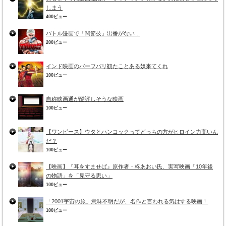
しまう
400ビュー
バトル漫画で「関節技」出番がない…
200ビュー
インド映画のバーフバリ観たことある奴来てくれ
100ビュー
自称映画通が酷評しそうな映画
100ビュー
【ワンピース】ウタとハンコックってどっちの方がヒロイン力高いん
だ？
100ビュー
【映画】『耳をすませば』原作者・柊あおい氏、実写映画「10年後
の物語」を「見守る思い」
100ビュー
「2001宇宙の旅」意味不明だが、名作と言われる気はする映画！
100ビュー