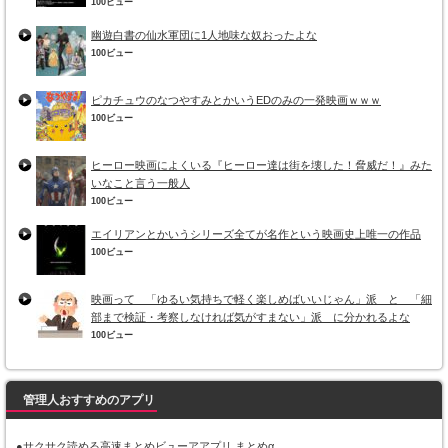
100ビュー
幽遊白書の仙水軍団に1人地味な奴おったよな
100ビュー
ピカチュウのなつやすみとかいうEDのみの一発映画ｗｗｗ
100ビュー
ヒーロー映画によくいる『ヒーロー達は街を壊した！脅威だ！』みた
いなこと言う一般人
100ビュー
エイリアンとかいうシリーズ全てが名作という映画史上唯一の作品
100ビュー
映画って 「ゆるい気持ちで軽く楽しめばいいじゃん」派 と 「細
部まで検証・考察しなければ気がすまない」派 に分かれるよな
100ビュー
管理人おすすめのアプリ
●サクサク読める高速まとめビューアアプリ まとめα