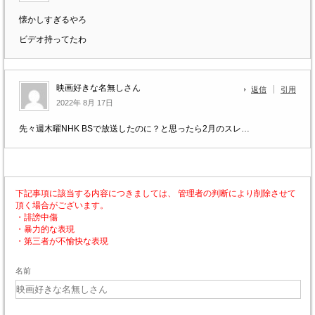
懐かしすぎるやろ
ビデオ持ってたわ
映画好きな名無しさん
返信
引用
2022年 8月 17日
先々週木曜NHK BSで放送したのに？と思ったら2月のスレ…
下記事項に該当する内容につきましては、 管理者の判断により削除させて
頂く場合がございます。
・誹謗中傷
・暴力的な表現
・第三者が不愉快な表現
名前