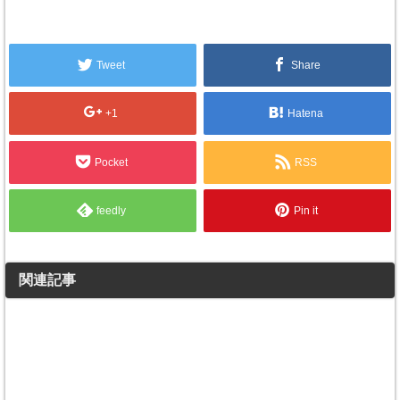
Tweet
Share
+1
Hatena
Pocket
RSS
feedly
Pin it
関連記事