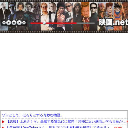
ゾッとして、ほろりとする奇妙な物語。
【悲報】上原さくら、高騰する電気代に驚愕「恐怖に近い感情…何も言葉が...
人気外国人YouTuberさん、日本で〇〇する動画を投稿して終わる・...
NEW!