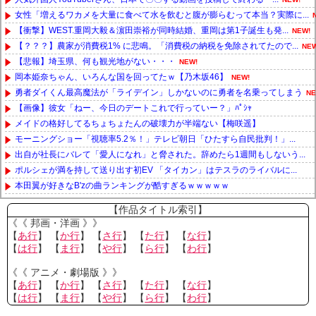
女性「増えるワカメを大量に食べて水を飲むと腹が膨らむって本当？実際に...
【衝撃】WEST.重岡大毅＆濵田崇裕が同時結婚、重岡は第1子誕生も発...
NEW!
【？？？】農家が消費税1% に悲鳴。「消費税の納税を免除されてたので...
NEW
【悲報】埼玉県、何も観光地がない・・・
NEW!
岡本姫奈ちゃん、いろんな国を回ってたｗ【乃木坂46】
NEW!
勇者ダイくん最高魔法が「ライデイン」しかないのに勇者を名乗ってしまう
NE
【画像】彼女「ねー、今日のデートこれで行っていー？」ﾊﾟｼｬ
メイドの格好してるちょちょたんの破壊力が半端ない【梅咲遥】
モーニングショー「視聴率5.2％！」テレビ朝日「ひたすら自民批判！」...
出自が社長にバレて「愛人になれ」と脅された。辞めたら1週間もしないう...
ポルシェが満を持して送り出す初EV 「タイカン」はテスラのライバルに...
本田翼が好きなB'zの曲ランキングが酷すぎるｗｗｗｗｗ
Powered by livedoor 相互RSS
【作品タイトル索引】
《《 邦画・洋画 》》
【
あ行
】 【
か行
】 【
さ行
】 【
た行
】 【
な行
】
【
は行
】 【
ま行
】 【
や行
】 【
ら行
】 【
わ行
】
《《 アニメ・劇場版 》》
【
あ行
】 【
か行
】 【
さ行
】 【
た行
】 【
な行
】
【
は行
】 【
ま行
】 【
や行
】 【
ら行
】 【
わ行
】