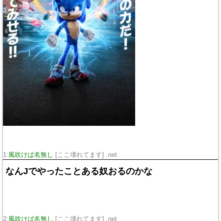
1:
風吹けば名無し
[ここ壊れてます] .net
なんJでやったことある奴おるのかな
2:
風吹けば名無し
[ここ壊れてます] .net