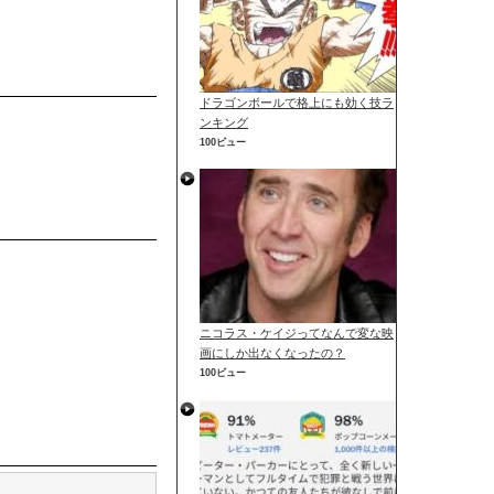
ドラゴンボールで格上にも効く技ラ
ンキング
100ビュー
ニコラス・ケイジってなんで変な映
画にしか出なくなったの？
100ビュー