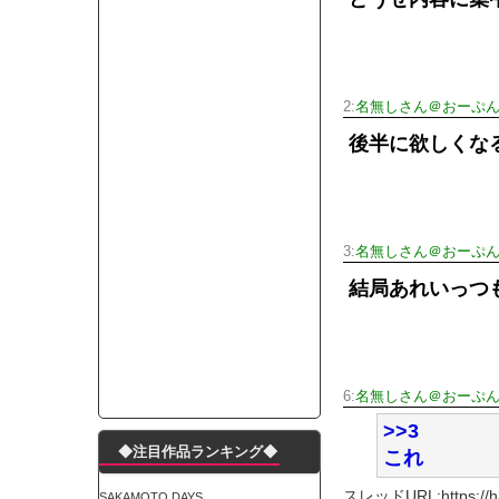
モーニングショー「視聴率5.2％！」テレビ朝日「
出自が社長にバレて「愛人になれ」と脅された。辞
【唖然】渋谷のホームレス対策、とんでもない領
子供部屋おじさんなんですがコード類の配線ぐちゃ
2:
名無しさん＠おーぷ
ポルシェが満を持して送り出す初EV 「タイカン」
後半に欲しくな
【朗報】阪神のドラフト、ガチで大当たりだったｗ
下半身トレーニング、太ももに自信ニキきてくれ
Powered by livedoor 相互RSS
3:
名無しさん＠おーぷ
結局あれいっつ
6:
名無しさん＠おーぷ
>>3
◆注目作品ランキング◆
これ
スレッドURL:https://haya
SAKAMOTO DAYS