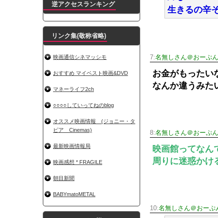
逆アクセスランキング
生きるの辛
リンク集(敬称省略)
映画通信シネマッシモ
7:
名無しさん＠おーぷ
お金がもったい
おすすめ マイベスト映画&DVD
なんか違うみた
マネーライフ2ch
○○○○していってねのblog
オススメ映画情報 (ジョニー・タ
ピア Cinemas)
8:
名無しさん＠おーぷ
最新映画情報局
映画館ってなん
周りに迷惑かけ
映画感想 * FRAGILE
朝目新聞
BABYmatoMETAL
10:
名無しさん＠おーぷ