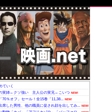
めていく
の実姉←クソ強い 主人公の実兄←こいつ
NEW!
％オフ」セール！全15巻「11,38...
NEW!
席した男性、他の職員に促され顔を出してみ...
NEW!
動物「カバ」「アフリカゾウ」「バッファロ...