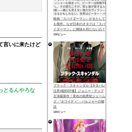
映画『スパイダーマン』がまたして
も傑作。なぜ日本のオタクは『スパ
イダーマン』に興味を持たないの？
100ビュー
て言いに来たけど
ブラック・スキャンダル【ネタバレ
っとるんやろな
注意|感想|評価】ジョニー・デップ
主演最新作！実在の凶悪犯ジェーム
ズ・“ホワイティ”・バルジャーの物
語
100ビュー