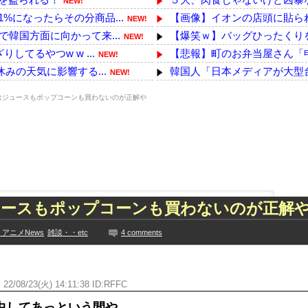
NEW!
になったらその分商品...
【画像】イオンの店頭に貼られ
NEW!
韓国方面に向かって来...
【爆笑ｗ】バッグひったくり
NEW!
てるやつw w ...
【悲報】町のお弁当屋さん「申
NEW!
みの天気に影響する...
韓国人「日本メディアが大型台
NEW!
1初制覇で恩返し...
「住信SBI」が「ドコモの銀行
NEW!
はジュースもポップコーンも買わないのが正解や
【日本横断】大型の台風15号(
恩恵で差 26年上...
39歳DF長友佑都 現役続行！
NEW!
つくwwwwwww
韓国サッカーのイメージが墜
NEW!
下着姿を公開、豊満な美...
【悲報】Z世代「ジャンポケ斎
NEW!
って事務所を襲撃...
韓国と台湾の輸出額、ともに初の
NEW!
た久保史緒里と中村麗...
【冷蔵庫で2晩】全農公式さん
ュースもポップコーンも買わないのが正解
技に初挑戦‼
中国「台風接近！」台風13号
見や総括を踏まえ、適...
お前らずっと「今PC買うの
アニメNews
雑談・・etc
4 comments
ちらｗｗｗｗｗｗ
【最新画像】鈴木奈々「今が一
に!?超巨大マネ...
【YG】BLACKPINKのファ
ない【梅咲遥】
ん
22/08/23(火) 14:11:38 ID:RFFC
【乃木坂】水谷豊の息子、三山
入れる
【画像】彼女「ねー、今日のデ
中してあっという間や