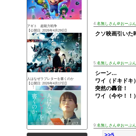
4:
名無しさん＠おーぷ
アギト 超能力戦争
【公開日: 2026年4月29日】
クソ映画引いた
5:
名無しさん＠おーぷ
シーン…
人はなぜラブレターを書くのか
ワイ（ドキドキ
【公開日: 2026年4月17日】
突然の轟音！
ワイ（今や！！）ﾊﾞﾘ
9:
名無しさん＠おーぷ
>>5