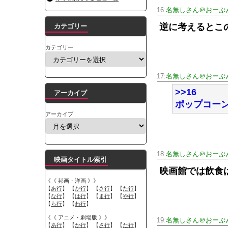
16:
名無しさん＠おーぷ
逆に考えるとこ
カテゴリー
カテゴリー
17:
名無しさん＠おーぷ
>>16
アーカイブ
ポップコー
アーカイブ
18:
名無しさん＠おーぷ
映画タイトル索引
映画館では飲食
《《 邦画・洋画 》》
【
あ行
】 【
か行
】 【
さ行
】 【
た行
】
【
な行
】 【
は行
】 【
ま行
】 【
や行
】
【
ら行
】 【
わ行
】
《《 アニメ・劇場版 》》
19:
名無しさん＠おーぷ
【
あ行
】 【
か行
】 【
さ行
】 【
た行
】