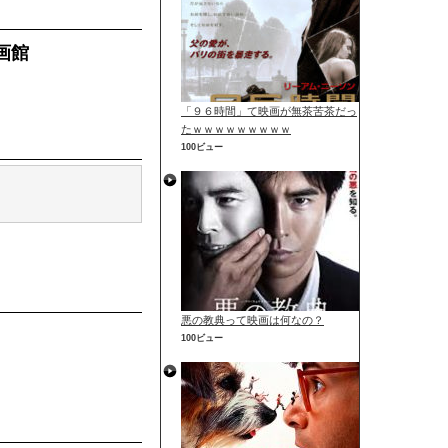
画館
「９６時間」て映画が無茶苦茶だっ
たｗｗｗｗｗｗｗｗｗ
100ビュー
悪の教典って映画は何なの？
100ビュー