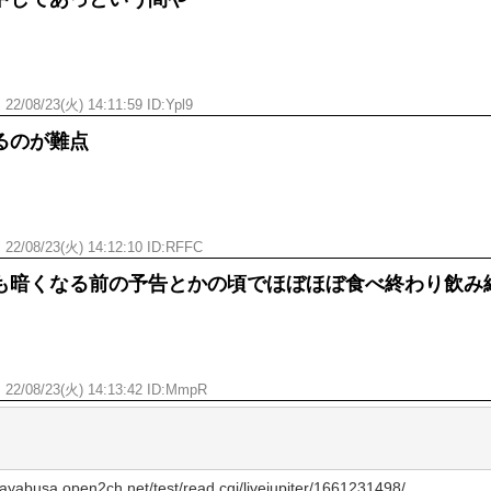
ひたすら自民批判！」...
外国人「お前らビッグマック
めたら1週間もしないう...
メイドの格好してるちょちょ
域へｗｗｗｗｗｗ
ランJ民ワイ、新しいランニ
ぐちゃさせない方法教え...
ん
22/08/23(火) 14:11:59 ID:Ypl9
BABYMETAL「PMC Vol.
はテスラのライバルに...
モーニングショー「視聴率5.2
るのが難点
ｗｗｗｗｗｗｗｗｗｗｗ...
出自が社長にバレて「愛人にな
ｗｗｗｗｗｗｗｗｗ
【唖然】渋谷のホームレス対
【速報】川島海荷、警視庁前
ん
22/08/23(火) 14:12:10 ID:RFFC
本田翼が好きなB'zの曲ラン
も暗くなる前の予告とかの頃でほぼほぼ食べ終わり飲み
Powered by livedoor 相互RSS
ん
22/08/23(火) 14:13:42 ID:MmpR
busa.open2ch.net/test/read.cgi/livejupiter/1661231498/