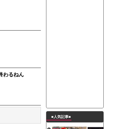
って本当に美味しいと思うか？」
たんの破壊力が半端ない【梅咲遥】
ングシューズを手に入れる
29 新生ベビメタ表紙」
％！」テレビ朝日「ひたすら自民批判！」...
れ」と脅された。辞めたら1週間もしないう...
策、とんでもない領域へｗｗｗｗｗｗ
で接触事故
キングが酷すぎるｗｗｗｗｗ
終わるねん
■人気記事■