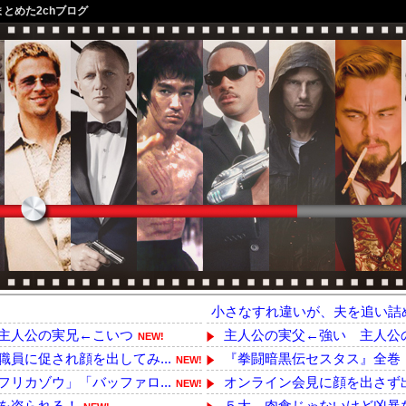
まとめた2chブログ
小さなすれ違いが、夫を追い詰
主人公の実兄←こいつ
主人公の実父←強い 主人公
NEW!
員に促され顔を出してみ...
『拳闘暗黒伝セスタス』全巻「70
NEW!
リカゾウ」「バッファロ...
オンライン会見に顔を出さず出
NEW!
を盗られる！
５大、肉食じゃないけど凶暴な