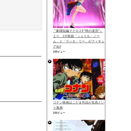
『劇場短編マクロスF^時の迷宮^』
より、2大歌姫「シェリル・ノー
ム」と「ランカ・リー」がフィギュ
ア化!!
100ビュー
コナン映画はこだま作品が至高とい
う風潮
100ビュー