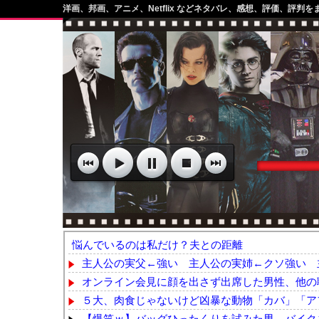
洋画、邦画、アニメ、Netflix などネタバレ、感想、評価、評判を
悩んでいるのは私だけ？夫との距離
主人公の実父←強い 主人公の実姉←クソ強い 
オンライン会見に顔を出さず出席した男性、他の職
５大、肉食じゃないけど凶暴な動物「カバ」「アフ
【爆笑ｗ】バッグひったくりを試みた男、バイク