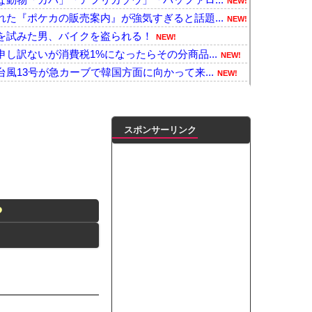
NEW!
た『ポケカの販売案内』が強気すぎると話題...
NEW!
を試みた男、バイクを盗られる！
NEW!
し訳ないが消費税1%になったらその分商品...
NEW!
風13号が急カーブで韓国方面に向かって来...
NEW!
」に変わってうんざりしてるやつw w ...
NEW!
チャンホン)…お盆休みの天気に影響する...
NEW!
 FC東京と再契約 J1初制覇で恩返し...
NEW!
スポンサーリンク
落
NEW!
藤は口封じに被害者殺した方が量刑軽かった...
NEW!
日本超え AI特需の恩恵で差 26年上...
NEW!
が公開「鶏もも肉を最高おいしく食べる方法...
NEW!
や
「三峡直撃予測」中国「上流大洪水！（三峡...
NEW!
は時期が悪い」って言ってないか？
NEW!
番バスト大きい！」下着姿を公開、豊満な美...
NEW!
ンがゴルフクラブをもって事務所を襲撃...
NEW!
凌輝がW不倫‼共演した久保史緒里と中村麗...
ートこれで行っていー？」ﾊﾟｼｬ