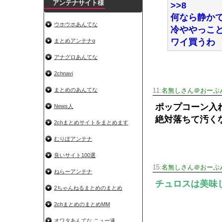
アンテナサイト様
>>8
何なら静か
ウホウホあんてな
冷ややっこ
ワイ買うわ
まとめアンテナα
アナグロあんてな
2chnavi
まとめのあんてな
11:
名無しさん＠おーぷ
ポップコーン入
News人
絶対落ちて汚く
2chまとめサイトをまとめます
むりぽアンテナ
良いサイト100選
15:
名無しさん＠おーぷ
ねらーアンテナ
チュロスは美味
2ちゃんねるまとめのまとめ
2chまとめのまとめMM
オワタあんてな ニュー速