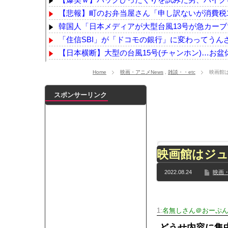
【悲報】町のお弁当屋さん「申し訳ないが消費税1%
韓国人「日本メディアが大型台風13号が急カーブで
「住信SBI」が「ドコモの銀行」に変わってうんざりし
【日本横断】大型の台風15号(チャンホン)…お盆休
39歳DF長友佑都 現役続行！ FC東京と再契約 J
Home
映画・アニメNews
,
雑談・・etc
映画館
韓国サッカーのイメージが墜落
NEW!
韓国と台湾の輸出額、ともに初の日本超え AI特需の
スポンサーリンク
【画像】佐倉綾音(32)、自分のシコポイントに気が
【最新画像】鈴木奈々「今が一番バスト大きい！」
【YG】BLACKPINKのファンがゴルフクラブをも
【乃木坂】水谷豊の息子、三山凌輝がW不倫‼共演し
映画館はジ
【TWICE】サナが佐藤健とダブル主演の映画で演
【速報】石破首相 大敗の責任「両院議員総会での意
2022.08.24
映画・
【画像】色盲にはグレーにしか見えない事実がこ
『鬼滅の刃 無限城編』3部作で興収2000億円も視野
メイドの格好してるちょちょたんの破壊力が半端
1:
名無しさん＠おーぷ
ランJ民ワイ、新しいランニングシューズを手に
どうせ内容に集