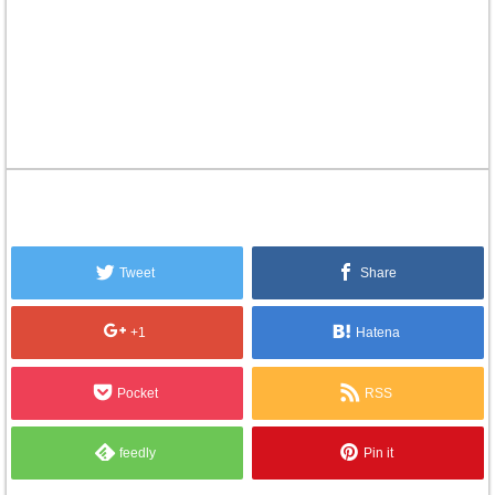
Tweet
Share
+1
Hatena
Pocket
RSS
feedly
Pin it