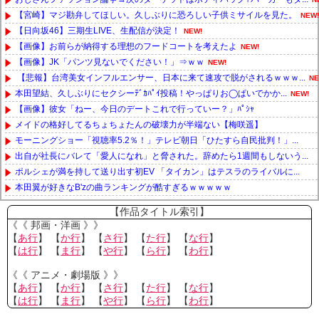
【宮崎】マジ勘弁してほしい。久しぶりに恐ろしい子供ミサイルを見た。
NEW!
【日向坂46】三期生LIVE、生配信が決定！
NEW!
【画像】お前らが納得する理想のフードコートを考えたよ
NEW!
【画像】JK「パンツ見ないでください！」⇒ｗｗ
NEW!
【悲報】台湾美女インフルエンサー、日本に来て速攻で脱がされるｗｗｗ...
NE
本田望結、久しぶりにセクシーﾃﾞｶﾊﾟｲ投稿！やっぱりお◯ぱいでかか...
NEW!
【画像】彼女「ねー、今日のデートこれで行っていー？」ﾊﾟｼｬ
メイドの格好してるちょちょたんの破壊力が半端ない【梅咲遥】
モーニングショー「視聴率5.2％！」テレビ朝日「ひたすら自民批判！」...
出自が社長にバレて「愛人になれ」と脅された。辞めたら1週間もしないう...
ポルシェが満を持して送り出す初EV 「タイカン」はテスラのライバルに...
本田翼が好きなB'zの曲ランキングが酷すぎるｗｗｗｗｗ
Powered by livedoor 相互RSS
【作品タイトル索引】
《《 邦画・洋画 》》
【
あ行
】 【
か行
】 【
さ行
】 【
た行
】 【
な行
】
【
は行
】 【
ま行
】 【
や行
】 【
ら行
】 【
わ行
】
《《 アニメ・劇場版 》》
【
あ行
】 【
か行
】 【
さ行
】 【
た行
】 【
な行
】
【
は行
】 【
ま行
】 【
や行
】 【
ら行
】 【
わ行
】