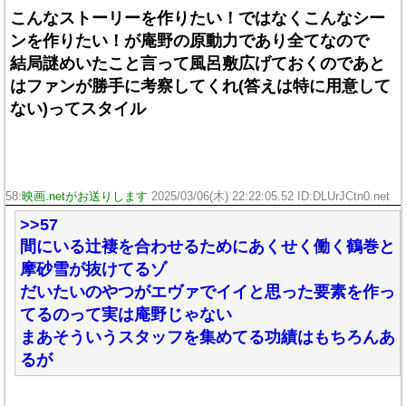
こんなストーリーを作りたい！ではなくこんなシー
ンを作りたい！が庵野の原動力であり全てなので
結局謎めいたこと言って風呂敷広げておくのであと
はファンが勝手に考察してくれ(答えは特に用意して
ない)ってスタイル
58:
映画.netがお送りします
2025/03/06(木) 22:22:05.52 ID:DLUrJCtn0.net
>>57
間にいる辻褄を合わせるためにあくせく働く鶴巻と
摩砂雪が抜けてるゾ
だいたいのやつがエヴァでイイと思った要素を作っ
てるのって実は庵野じゃない
まあそういうスタッフを集めてる功績はもちろんあ
るが