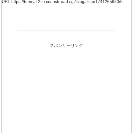
URL:https://tomcat.2ch.sc/test/read.cgi/livegalileo/1741265630/0-
スポンサーリンク