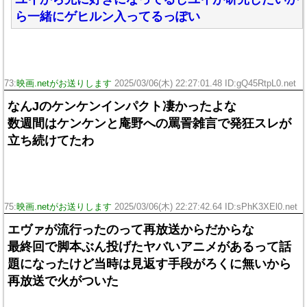
ら一緒にゲヒルン入ってるっぽい
73:
映画.netがお送りします
2025/03/06(木) 22:27:01.48 ID:gQ45RtpL0.net
なんJのケンケンインパクト凄かったよな
数週間はケンケンと庵野への罵詈雑言で発狂スレが
立ち続けてたわ
75:
映画.netがお送りします
2025/03/06(木) 22:27:42.64 ID:sPhK3XEl0.net
エヴァが流行ったのって再放送からだからな
最終回で脚本ぶん投げたヤバいアニメがあるって話
題になったけど当時は見返す手段がろくに無いから
再放送で火がついた