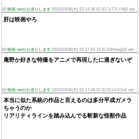
45:
映画.netがお送りします
2025/03/06(木) 22:14:38.02 ID:7v77C+Wj0.net
肝は映画やろ
49:
映画.netがお送りします
2025/03/06(木) 22:17:43.73 ID:93hNiagQ0.net
庵野か好きな特撮をアニメで再現したに過ぎないぞ
50:
映画.netがお送りします
2025/03/06(木) 22:17:49.02 ID:DLUrJCtn0.net
本当に似た系統の作品と言えるのは多分平成ガメラ
ちゃうのか
リアリティラインを踏み込んでる斬新な怪獣作品