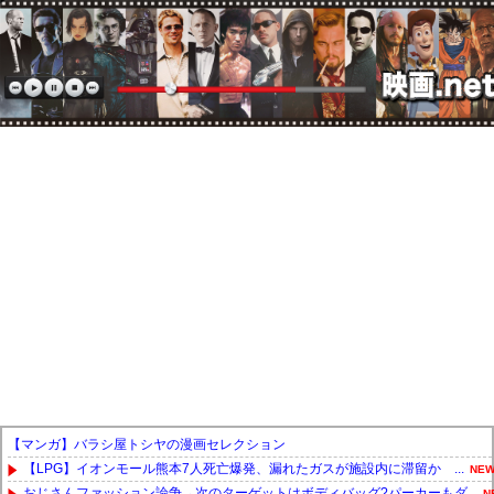
【マンガ】バラシ屋トシヤの漫画セレクション
【LPG】イオンモール熊本7人死亡爆発、漏れたガスが施設内に滞留か ...
NEW
おじさんファッション論争→次のターゲットはボディバッグ?パーカーもダ...
N