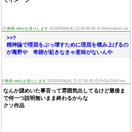
てイメージ
15:
映画.netがお送りします
2025/03/06(木) 22:00:48.85 ID:WwItm4uo0.net
>>7
精神論で理屈をぶっ壊すために理屈を積み上げるの
が庵野や 奇跡が起きなきゃ意味がないんや
8:
映画.netがお送りします
2025/03/06(木) 21:57:50.85 ID:Pn3s27A/0.net
なんか謎めいた事言って雰囲気出してるけど最後ま
で何一つ説明無いまま終わるからな
クソ作品