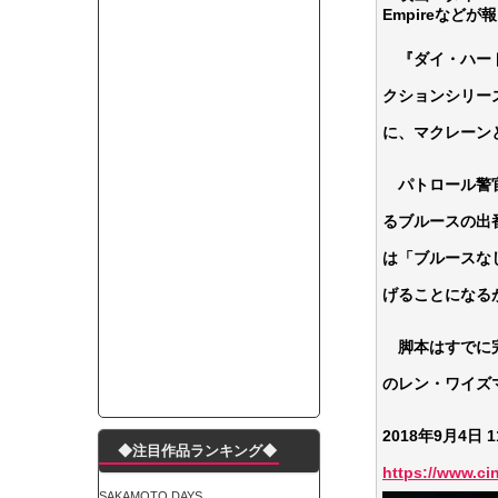
Empireなどが
モーニングショー「視聴率5.2％！」テレビ朝日「
出自が社長にバレて「愛人になれ」と脅された。辞
『ダイ・ハード
【唖然】渋谷のホームレス対策、とんでもない領
クションシリー
子供部屋おじさんなんですがコード類の配線ぐちゃ
に、マクレーン
ポルシェが満を持して送り出す初EV 「タイカン」
【朗報】阪神のドラフト、ガチで大当たりだったｗ
パトロール警官
下半身トレーニング、太ももに自信ニキきてくれ
るブルースの出
Powered by livedoor 相互RSS
は「ブルースな
げることになる
脚本はすでに完
のレン・ワイズ
2018年9月4日 
◆注目作品ランキング◆
https://www.c
SAKAMOTO DAYS