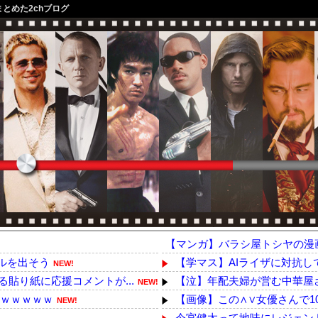
まとめた2chブログ
【マンガ】バラシ屋トシヤの漫
ドルを出そう
【学マス】AIライザに対抗し
NEW!
貼り紙に応援コメントが...
【泣】年配夫婦が営む中華屋さ
NEW!
ｗｗｗｗｗｗ
【画像】この∧∨女優さんで1
NEW!
今宮健太って地味にレジェン