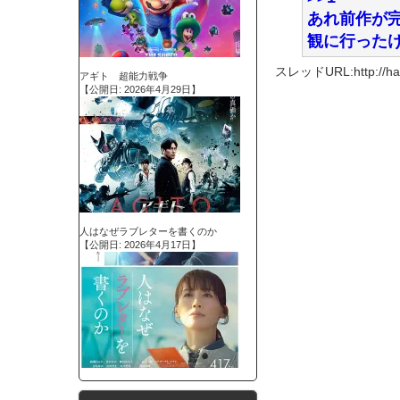
あれ前作が
観に行った
スレッドURL:http://haya
アギト 超能力戦争
【公開日: 2026年4月29日】
人はなぜラブレターを書くのか
【公開日: 2026年4月17日】