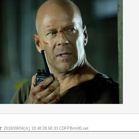
す
2018/09/04(火) 18:48:28.68 ID:CDFPBrm00.net