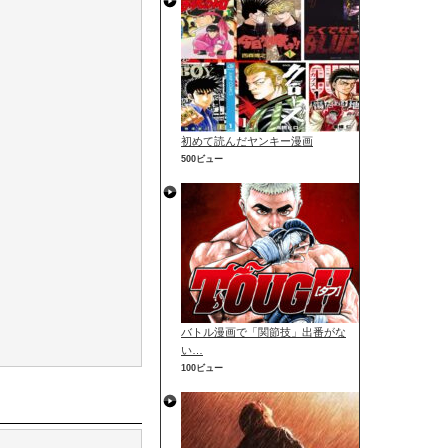
初めて読んだヤンキー漫画
500ビュー
バトル漫画で「関節技」出番がな
い…
100ビュー