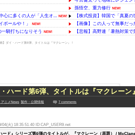
孫悟空、重力修行
NEW!
心に多くの人が「人生オ...
【株式投資】韓国で「真夏の世
NEW!
レイボールや！」
【画像】この人って無事だった
NEW!
の一騎打ちになりそう
【悲報】高野連「暑熱対策で第
NEW!
悩んでいたら隣の男性に...
【速報】毎日新聞のベテラン
NEW!
画】ダイ・ハード第6弾、タイトルは『マクレーン』！
ｗｗｗｗｗｗｗｗｗ...
日本「熊本地震」女性店員「会
NEW!
イート聞くやつ...
赤紙を貰った息子「うあぁ…や
NEW!
つくwwwwwww
【激安速報】ダイヤモンドの功罪
NEW!
下着姿を公開、豊満な美...
【画像】国連、初の女性総長
NEW!
って事務所を襲撃...
夫さん、電車内で妊婦さんらし
NEW!
た久保史緒里と中村麗...
【衝撃】陸上自衛隊の22歳陸
・ハード第6弾、タイトルは『マクレーン
技に初挑戦‼
【画像】北海道、推定300kg
見や総括を踏まえ、適...
【VTuber】千羽師匠、Gro
アニメNews
製作・公開情報
7 comments
ちらｗｗｗｗｗｗ
【最新画像】鈴木奈々「今が一
に!?超巨大マネ...
【YG】BLACKPINKのファ
ない【梅咲遥】
/04(火) 18:35:51.40 ID:CAP_USER9.net
【乃木坂】水谷豊の息子、三山
入れる
【画像】彼女「ねー、今日のデ
ド』シリーズ第6弾のタイトルが、『マクレーン（原題） / McClan