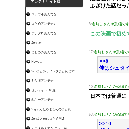
アンテナサイト様
ふざけた話だっ
ウホウホあんてな
まとめアンテナα
8:
名無しさん＠恐縮で
この映画で初め
アナグロあんてな
2chnavi
17:
名無しさん＠恐縮で
まとめのあんてな
>>8
News人
俺はシュタ
2chまとめサイトをまとめます
むりぽアンテナ
10:
名無しさん＠恐縮で
良いサイト100選
日本では普通に
ねらーアンテナ
2ちゃんねるまとめのまとめ
63:
名無しさん＠恐縮で
2chまとめのまとめMM
>>10
オワタあんてな ニュー速