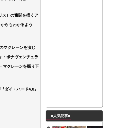
って本当に美味しいと思うか？」
たんの破壊力が半端ない【梅咲遥】
リス）の奮闘を描くア
ングシューズを手に入れる
とからもわかるよう
29 新生ベビメタ表紙」
％！」テレビ朝日「ひたすら自民批判！」...
れ」と脅された。辞めたら1週間もしないう...
のマクレーンを演じ
策、とんでもない領域へｗｗｗｗｗｗ
ィ・ボナヴェンチュラ
で接触事故
キングが酷すぎるｗｗｗｗｗ
・マクレーンを掘り下
ダイ・ハード4.0』
■人気記事■