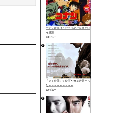
コナン映画はこだま作品が至高とい
う風潮
100ビュー
「９６時間」て映画が無茶苦茶だっ
たｗｗｗｗｗｗｗｗｗ
100ビュー