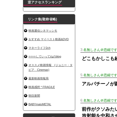
逆アクセスランキング
リンク集(敬称省略)
映画通信シネマッシモ
おすすめ マイベスト映画&DVD
マネーライフ2ch
3:
名無しさん＠恐縮で
○○○○していってねのblog
どこもかしこも
オススメ映画情報 (ジョニー・タ
ピア Cinemas)
5:
名無しさん＠恐縮で
最新映画情報局
アルパチーノが
映画感想 * FRAGILE
朝目新聞
6:
名無しさん＠恐縮で
BABYmatoMETAL
前作がクソみた
放射能を中和さ