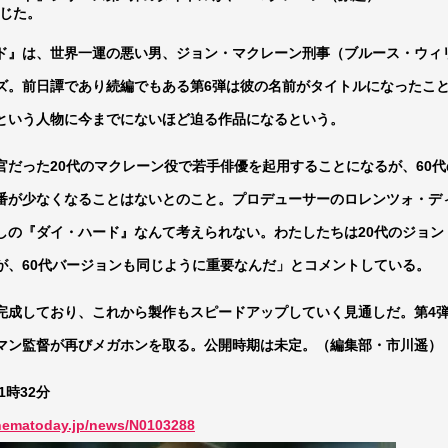
報じた。
ひたすら自民批判！」...
外国人「お前らビッグマック
めたら1週間もしないう...
メイドの格好してるちょちょ
』は、世界一運の悪い男、ジョン・マクレーン刑事（ブルース・ウィ
域へｗｗｗｗｗｗ
ランJ民ワイ、新しいランニ
ズ。前日譚であり続編でもある第6弾は彼の名前がタイトルになったこ
ぐちゃさせない方法教え...
BABYMETAL「PMC Vol.
という人物に今までにないほど迫る作品になるという。
はテスラのライバルに...
モーニングショー「視聴率5.2
ｗｗｗｗｗｗｗｗｗｗｗ...
出自が社長にバレて「愛人にな
だった20代のマクレーン役で若手俳優を起用することになるが、60代
ｗｗｗｗｗｗｗｗｗ
【唖然】渋谷のホームレス対
番が少なくなることはないとのこと。プロデューサーのロレンツォ・デ
【速報】川島海荷、警視庁前
本田翼が好きなB'zの曲ラン
しの『ダイ・ハード』なんて考えられない。わたしたちは20代のジョン
Powered by livedoor 相互RSS
が、60代バージョンも同じように重要なんだ」とコメントしている。
成しており、これから製作もスピードアップしていく見通しだ。第4弾『
マン監督が再びメガホンを取る。公開時期は未定。（編集部・市川遥）
11時32分
inematoday.jp/news/N0103288