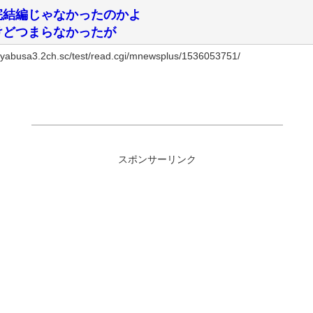
完結編じゃなかったのかよ
けどつまらなかったが
busa3.2ch.sc/test/read.cgi/mnewsplus/1536053751/
スポンサーリンク