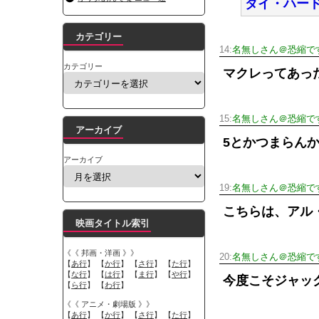
ダイ・ハー
カテゴリー
14:
名無しさん＠恐縮で
カテゴリー
マクレってあっ
15:
名無しさん＠恐縮で
アーカイブ
5とかつまらん
アーカイブ
19:
名無しさん＠恐縮で
こちらは、アル
映画タイトル索引
《《 邦画・洋画 》》
20:
名無しさん＠恐縮で
【
あ行
】 【
か行
】 【
さ行
】 【
た行
】
【
な行
】 【
は行
】 【
ま行
】 【
や行
】
今度こそジャッ
【
ら行
】 【
わ行
】
《《 アニメ・劇場版 》》
【
あ行
】 【
か行
】 【
さ行
】 【
た行
】