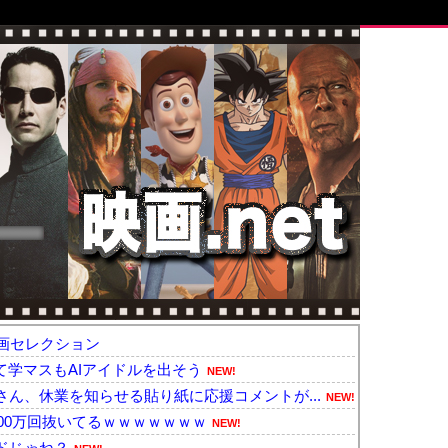
画セレクション
て学マスもAIアイドルを出そう
NEW!
ん、休業を知らせる貼り紙に応援コメントが...
NEW!
00万回抜いてるｗｗｗｗｗｗｗ
NEW!
ドじゃね？