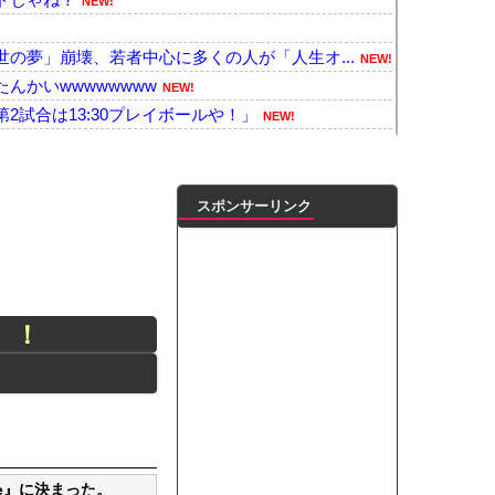
NEW!
の夢」崩壊、若者中心に多くの人が「人生オ...
NEW!
んかいwwwwwwww
NEW!
2試合は13:30プレイボールや！」
NEW!
記者を逮捕 包丁で夫を脅した容疑
NEW!
社の指示で戻る」店舗会社「取材拒否！」イ...
NEW!
っぱり怖えぇ」母親「あんたぁ…」←こうい...
NEW!
スポンサーリンク
、リアル、ひゃくえむ。などがKindl...
NEW!
が誕生か この2人の一騎打ちになりそう
NEW!
き人に席を譲ろうか悩んでいたら隣の男性に...
NEW!
士長、空き家で『とんでもない事』をしてし...
NEW!
』！
のヒグマ登場ｗｗｗｗｗｗｗｗｗｗｗｗｗ...
NEW!
kに自分の気持ち悪いツイート聞くやつ...
NEW!
番バスト大きい！」下着姿を公開、豊満な美...
NEW!
ンがゴルフクラブをもって事務所を襲撃...
NEW!
凌輝がW不倫‼共演した久保史緒里と中村麗...
ートこれで行っていー？」ﾊﾟｼｬ
e』に決まった。