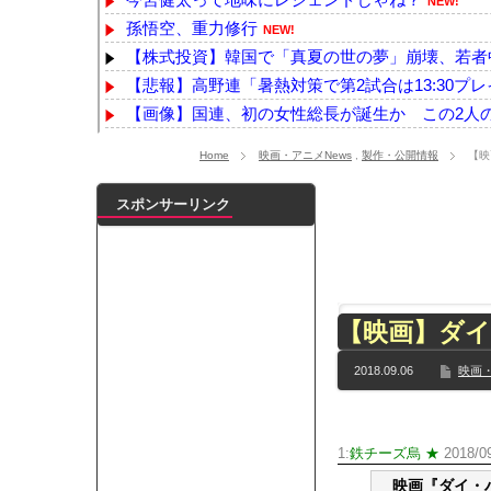
NEW!
孫悟空、重力修行
NEW!
【株式投資】韓国で「真夏の世の夢」崩壊、若者中
【悲報】高野連「暑熱対策で第2試合は13:30プ
【画像】国連、初の女性総長が誕生か この2人
夫さん、電車内で妊婦さんらしき人に席を譲ろうか
Home
映画・アニメNews
,
製作・公開情報
【映
【画像】北海道、推定300kgのヒグマ登場ｗｗｗｗ
【VTuber】千羽師匠、Grokに自分の気持ち悪いツ
スポンサーリンク
【画像】佐倉綾音(32)、自分のシコポイントに気が
【最新画像】鈴木奈々「今が一番バスト大きい！」
【YG】BLACKPINKのファンがゴルフクラブをも
【乃木坂】水谷豊の息子、三山凌輝がW不倫‼共演し
【映画】ダイ
【TWICE】サナが佐藤健とダブル主演の映画で演
【速報】石破首相 大敗の責任「両院議員総会での意
2018.09.06
映画・
【画像】色盲にはグレーにしか見えない事実がこ
『鬼滅の刃 無限城編』3部作で興収2000億円も視野
メイドの格好してるちょちょたんの破壊力が半端
1:
鉄チーズ烏 ★
2018/09
ランJ民ワイ、新しいランニングシューズを手に
映画『ダイ・ハー