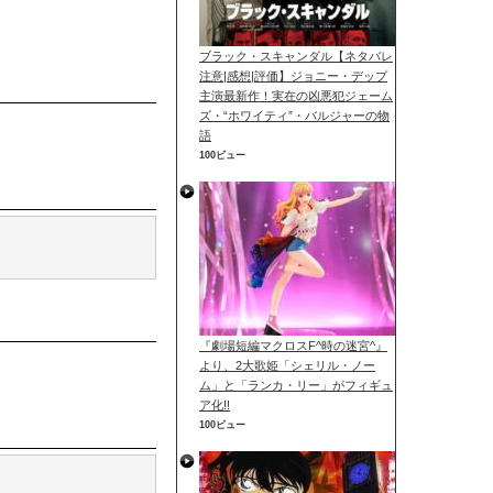
ブラック・スキャンダル【ネタバレ
注意|感想|評価】ジョニー・デップ
主演最新作！実在の凶悪犯ジェーム
ズ・“ホワイティ”・バルジャーの物
語
100ビュー
『劇場短編マクロスF^時の迷宮^』
より、2大歌姫「シェリル・ノー
ム」と「ランカ・リー」がフィギュ
ア化!!
100ビュー