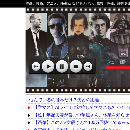
洋画、邦画、アニメ、Netflix などネタバレ、感想、評価、評判を
悩んでいるのは私だけ？夫との距離
【学マス】AIライザに対抗して学マスもAIアイ
【泣】年配夫婦が営む中華屋さん、休業を知らせる
【画像】この∧∨女優さんで100万回抜いてるｗ
今宮健太って地味にレジェンドじゃね？