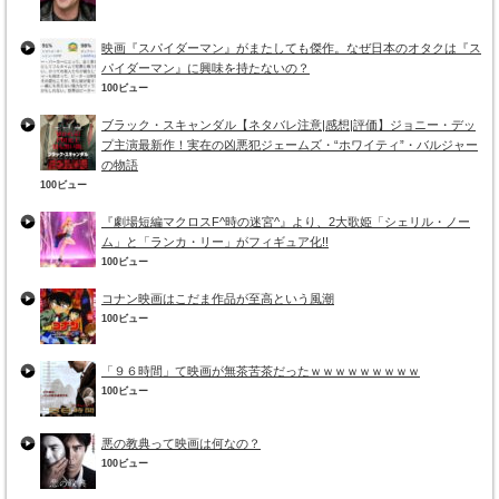
映画『スパイダーマン』がまたしても傑作。なぜ日本のオタクは『ス
パイダーマン』に興味を持たないの？
100ビュー
ブラック・スキャンダル【ネタバレ注意|感想|評価】ジョニー・デッ
プ主演最新作！実在の凶悪犯ジェームズ・“ホワイティ”・バルジャー
の物語
100ビュー
『劇場短編マクロスF^時の迷宮^』より、2大歌姫「シェリル・ノー
ム」と「ランカ・リー」がフィギュア化!!
100ビュー
コナン映画はこだま作品が至高という風潮
100ビュー
「９６時間」て映画が無茶苦茶だったｗｗｗｗｗｗｗｗｗ
100ビュー
悪の教典って映画は何なの？
100ビュー