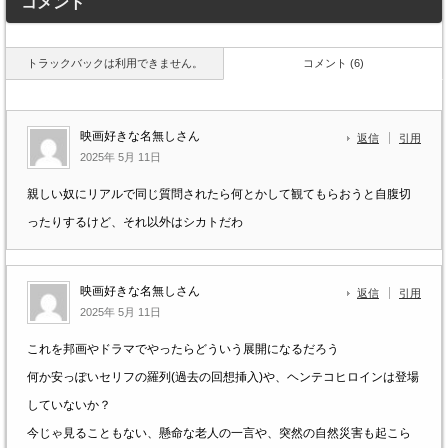
コメント
トラックバックは利用できません。
コメント (6)
映画好きな名無しさん
返信
引用
2025年 5月 11日
親しい奴にリアルで同じ質問されたら何とかして観てもらおうと自腹切
ったりするけど、それ以外はシカトだわ
映画好きな名無しさん
返信
引用
2025年 5月 11日
これを邦画やドラマでやったらどういう展開になるだろう
何か安っぽいセリフの羅列(過去の回想挿入)や、ヘンテコヒロインは登場
していないか？
今じゃ見ることもない、懸命な老人の一言や、突然の自然災害も起こら