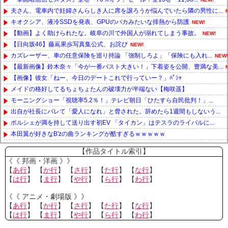
夫さん、電車内で妊婦さんらしき人に席を譲ろうか悩んでいたら隣の男性に...
キオクシア、液冷SSDを発表、GPUのバカみたいな排熱から防護
NEW!
【動画】よく助けられたな。岐阜の川で外国人が溺れてしまう事故。
NEW!
【日向坂46】藤嶌果歩写真集公式、お詫び
NEW!
カズレーザー、車の任意保険を巡り持論 「強制しろよ」「保険にも入れ...
NEW!
【最新画像】鈴木奈々「今が一番バスト大きい！」下着姿を公開、豊満な美...
【画像】彼女「ねー、今日のデートこれで行っていー？」ﾊﾟｼｬ
メイドの格好してるちょちょたんの破壊力が半端ない【梅咲遥】
モーニングショー「視聴率5.2％！」テレビ朝日「ひたすら自民批判！」...
出自が社長にバレて「愛人になれ」と脅された。辞めたら1週間もしないう...
ポルシェが満を持して送り出す初EV 「タイカン」はテスラのライバルに...
本田翼が好きなB'zの曲ランキングが酷すぎるｗｗｗｗｗ
Powered by livedoor 相互RSS
【作品タイトル索引】
《《 邦画・洋画 》》
【
あ行
】 【
か行
】 【
さ行
】 【
た行
】 【
な行
】
【
は行
】 【
ま行
】 【
や行
】 【
ら行
】 【
わ行
】
《《 アニメ・劇場版 》》
【
あ行
】 【
か行
】 【
さ行
】 【
た行
】 【
な行
】
【
は行
】 【
ま行
】 【
や行
】 【
ら行
】 【
わ行
】