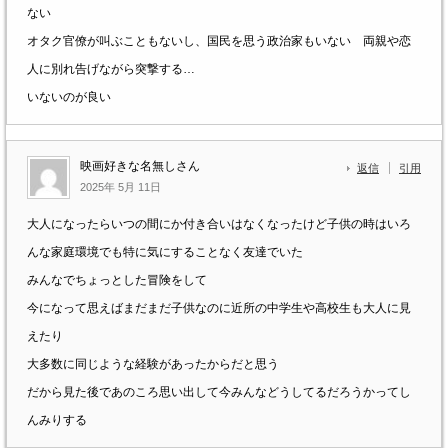
ない
オタク官僚が叫ぶこともないし、国民を思う政治家もいない 両親や恋
人に別れ告げながら突撃する…
いないのが良い
映画好きな名無しさん
返信
引用
2025年 5月 11日
大人になったらいつの間にか付き合いはなくなったけど子供の時はいろ
んな家庭環境でも特に気にすることなく友達でいた
みんなでちょっとした冒険をして
今になって思えばまだまだ子供なのに近所の中学生や高校生も大人に見
えたり
大多数に同じような経験があったからだと思う
だから見た後であのころ思い出して今みんなどうしてるだろうかってし
んみりする