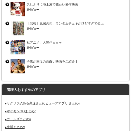
久しぶりに地上波で観たい良作映画
100ビュー
【悲報】鬼滅の刃、ランダムチェキがひどすぎて炎上
100ビュー
秋アニメ、大豊作ｗｗｗ
100ビュー
子供が主役の面白い映画をご紹介！
100ビュー
管理人おすすめのアプリ
●サクサク読める高速まとめビューアアプリ まとめα
●ポケモンGOまとめα
●ガールズまとめα
●生活まとめα