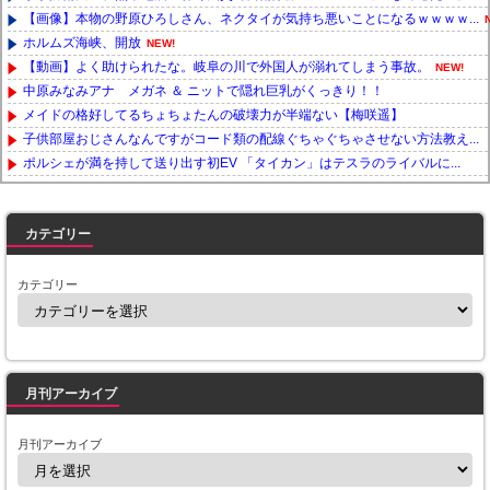
【画像】本物の野原ひろしさん、ネクタイが気持ち悪いことになるｗｗｗｗ...
ホルムズ海峡、開放
NEW!
【動画】よく助けられたな。岐阜の川で外国人が溺れてしまう事故。
NEW!
中原みなみアナ メガネ ＆ ニットで隠れ巨乳がくっきり！！
メイドの格好してるちょちょたんの破壊力が半端ない【梅咲遥】
子供部屋おじさんなんですがコード類の配線ぐちゃぐちゃさせない方法教え...
ポルシェが満を持して送り出す初EV 「タイカン」はテスラのライバルに...
Powered by livedoor 相互RSS
カテゴリー
カテゴリー
月刊アーカイブ
月刊アーカイブ