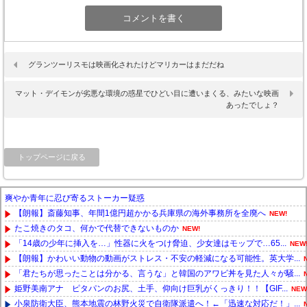
グランツーリスモは映画化されたけどマリカーはまだだね
マット・デイモンが劣悪な環境の惑星でひどい目に遭いまくる、みたいな映画
あったでしょ？
トップページに戻る
爽やか青年に忍び寄るストーカー疑惑
【朗報】斎藤知事、年間1億円超かかる兵庫県の海外事務所を全廃へ
NEW!
たこ焼きのタコ、何かで代替できないものか
NEW!
「14歳の少年に挿入を…」性器に火をつけ脅迫、少女達はモップで…65...
NEW
【朗報】かわいい動物の動画がストレス・不安の軽減になる可能性。英大学...
「君たちが思ったことは分かる、言うな」と韓国のアワビ丼を見た人々が騒...
姫野美南アナ ピタパンのお尻、土手、仰向け巨乳がくっきり！！【GIF...
NEW
小泉防衛大臣、熊本地震の林野火災で自衛隊派遣へ！←「迅速な対応だ！」...