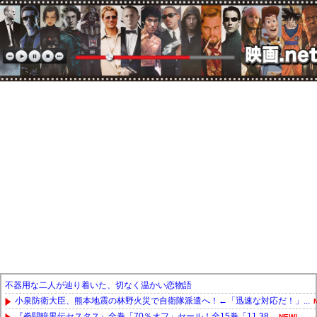
不器用な二人が辿り着いた、切なく温かい恋物語
小泉防衛大臣、熊本地震の林野火災で自衛隊派遣へ！←「迅速な対応だ！」...
『拳闘暗黒伝セスタス』全巻「70％オフ」セール！全15巻「11,38...
NEW!