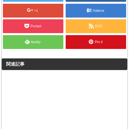
+1
Hatena
Pocket
RSS
feedly
Pin it
関連記事